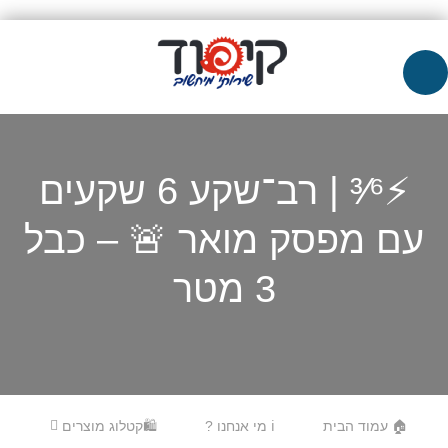
⚡³⁄⁶ | רב־שקע 6 שקעים
עם מפסק מואר 🚨 – כבל
3 מטר
Skip to content
Menu
🏠 עמוד הבית
ℹ️ מי אנחנו ?
🛍️קטלוג מוצרים