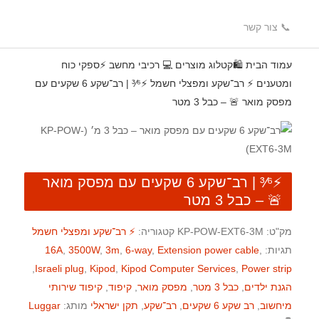
📞 צור קשר
עמוד הבית
🛍️קטלוג מוצרים
💻 רכיבי מחשב
⚡ספקי כוח
ומטענים
⚡️ רב־שקע ומפצלי חשמל
⚡³⁄⁶ | רב־שקע 6 שקעים עם
מפסק מואר 🚨 – כבל 3 מטר
⚡³⁄⁶ | רב־שקע 6 שקעים עם מפסק מואר
🚨 – כבל 3 מטר
מק"ט:
KP-POW-EXT6-3M
קטגוריה:
⚡️ רב־שקע ומפצלי חשמל
תגיות:
,
Extension power cable
,
6-way
,
3m
,
3500W
,
16A
,
Israeli plug
,
Kipod
,
Kipod Computer Services
,
Power strip
הגנת ילדים
,
כבל 3 מטר
,
מפסק מואר
,
קיפוד
,
קיפוד שירותי
מיחשוב
,
רב שקע 6 שקעים
,
רב־שקע
,
תקן ישראלי
מותג:
Luggar