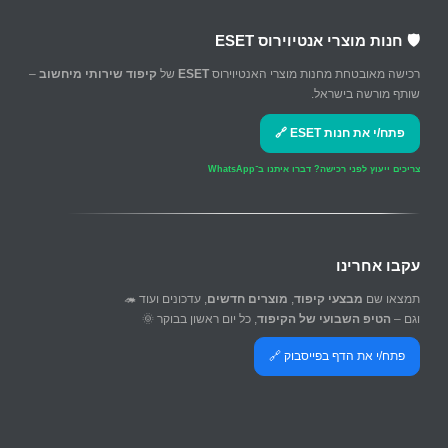
🛡️ חנות מוצרי אנטיוירוס ESET
רכישה מאובטחת מחנות מוצרי האנטיוירוס
ESET
של
קיפוד שירותי מיחשוב
–
שותף מורשה בישראל.
פתח/י את חנות ESET 🔗
צריכים ייעוץ לפני רכישה?
דברו איתנו ב־WhatsApp
עקבו אחרינו
תמצאו שם
מבצעי קיפוד
,
מוצרים חדשים
, עדכונים ועוד 🦔
וגם –
הטיפ השבועי של הקיפוד
, כל יום ראשון בבוקר 🌞
פתח/י את הדף בפייסבוק 🔗