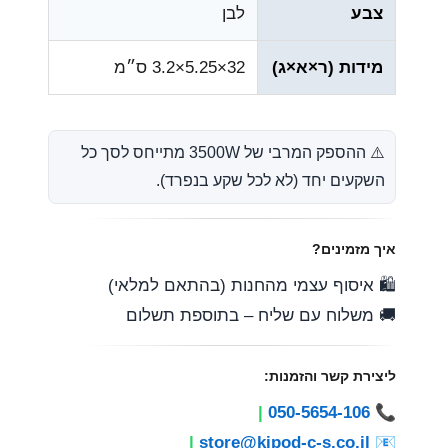
צבע
לבן
מידות (ר×א×ג)
32×5.25×3.2 ס״מ
⚠️ ההספק המרבי של ‎3500W‎ מתייחס לסך כל
השקעים יחד (לא לכל שקע בנפרד).
איך מזמינים?
🛍️ איסוף עצמי מהחנות (בהתאם למלאי)
🚚 משלוח עם שליח – בתוספת תשלום
ליצירת קשר והזמנות:
|
050-5654-106
📞
|
store@kipod-c-s.co.il
📧