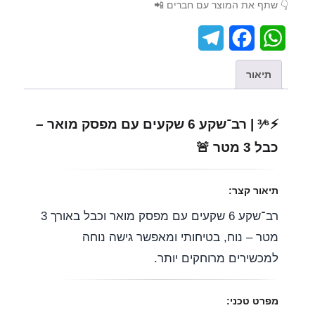
👇 שתף את המוצר עם חברים 📲
T
F
W
e
a
h
תיאור
l
c
a
e
e
t
⚡³⁄⁶ | רב־שקע 6 שקעים עם מפסק מואר –
g
b
s
כבל 3 מטר 🚨
r
o
A
a
o
p
תיאור קצר:
m
k
p
רב־שקע 6 שקעים עם מפסק מואר וכבל באורך 3
מטר – נוח, בטיחותי ומאפשר גישה נוחה
למכשירים מרוחקים יותר.
מפרט טכני: