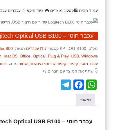
עמוד הבית
🛍️קטלוג מוצרים
🎮 ציוד היקפי
🖱️ עכברים
עכבר חוטי – 0
עכבר חוטי – Logitech Optical USB B100
מק"ט:
KP-LOG-B100
קטגוריה:
🖱️ עכברים
תגיות:
800 DPI
ter
h
,
macOS
,
Office
,
Optical
,
Plug & Play
,
USB
,
Windows
עכבר חוטי
,
קיפוד
,
קיפוד שירותי מיחשוב
,
שחור
מותג:
tech
👇 שתף את המוצר עם חברים 📲
T
F
W
e
a
h
תיאור
l
c
a
e
e
t
עכבר חוטי – Logitech Optical USB B100
g
b
s