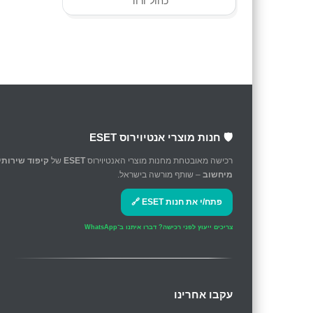
כחול־ורוד
🛡️ חנות מוצרי אנטיוירוס ESET
רכישה מאובטחת מחנות מוצרי האנטיוירוס
ESET
של
קיפוד שירותי
מיחשוב
– שותף מורשה בישראל.
פתח/י את חנות ESET 🔗
צריכים ייעוץ לפני רכישה?
דברו איתנו ב־WhatsApp
עקבו אחרינו