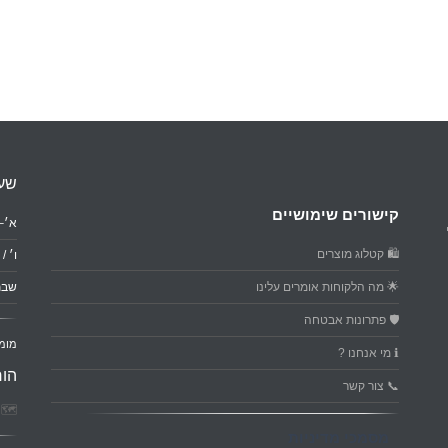
שעו
קישורים שימושיים
א׳–ה׳: 0
🛍️ קטלוג מוצרים
ו׳ / ער
🌟 מה הלקוחות אומרים עלינו
שבת
🛡️ פתרונות אבטחה
מומ
ℹ️ מי אנחנו ?
הור
📞 צור קשר
🗺️ פ
מסמכי מדיניות