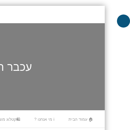
עכבר חוטי – USB B100
Skip to content
🏠 עמוד הבית
ℹ️ מי אנחנו ?
🛍️קטלוג מוצ
Menu