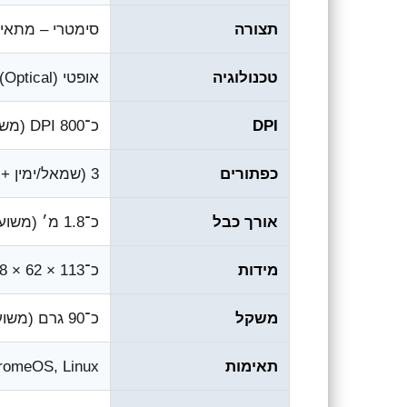
תצורה
סימטרי – מתאים לימין
טכנולוגיה
אופטי (Optical)
DPI
כ־800 DPI (משוער)
כפתורים
3 (שמאל/ימין + גלגלת)
אורך כבל
כ־1.8 מ׳ (משוער)
מידות
כ־113 × 62 × 38 מ״מ
משקל
כ־90 גרם (משוער)
תאימות
romeOS, Linux