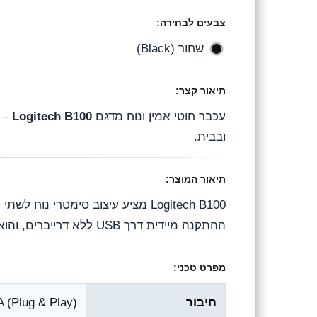
r
o
A
צבעים לבחירה:
a
o
p
שחור (Black)
m
k
p
תיאור קצר:
עכבר חוטי אמין ונוח מדגם
Logitech B100
ובבית.
תיאור המוצר:
Logitech B100 מציע עיצוב סימטרי נוח לשתי הידיים (Ambidextrous), גלגלת גלילה חלקה ודיוק אופטי יציב.
ההתקנה מיידית דרך USB ללא דרייברים, והוא מתאים למחשבים שולחניים וניידים כאחד. פתרון קלאסי לעבודה, לימודים ועמדות שירות.
מפרט טכני:
חיבור
 (Plug & Play)