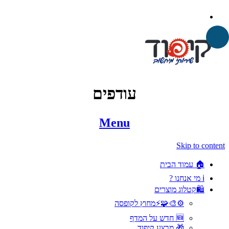
עודפים
Menu
Skip to content
🏠 עמוד הבית
ℹ️ מי אנחנו ?
🛍️קטלוג מוצרים
⚙️🎨🧩⚡️מחוץ לקופסה
🆕 חדש על המדף
🎁 מבצע קיפוד