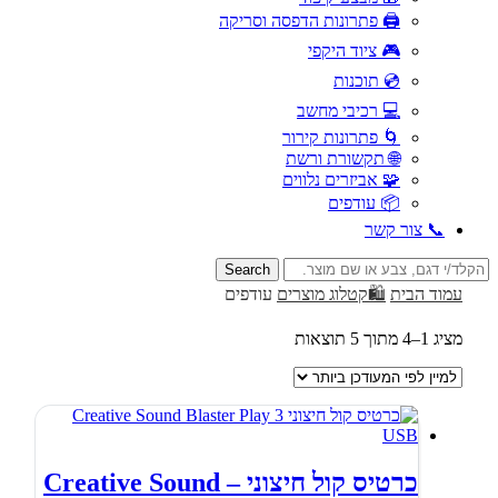
🖨️ פתרונות הדפסה וסריקה
🎮 ציוד היקפי
💿 תוכנות
💻 רכיבי מחשב
🌀 פתרונות קירור
🌐 תקשורת ורשת
🧩 אביזרים נלווים
📦 עודפים
📞 צור קשר
Search
for:
עמוד הבית
🛍️קטלוג מוצרים
עודפים
ממוין
מציג 1–4 מתוך 5 תוצאות
לפי
הפריט
העדכני
ביותר
כרטיס קול חיצוני – Creative Sound