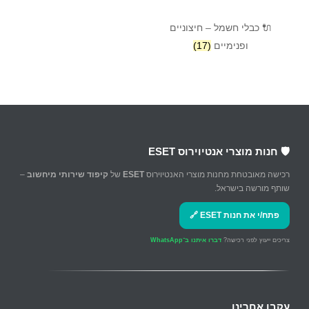
🔌 כבלי חשמל – חיצוניים
ופנימיים
(17)
🛡️ חנות מוצרי אנטיוירוס ESET
רכישה מאובטחת מחנות מוצרי האנטיוירוס
ESET
של
קיפוד שירותי מיחשוב
–
שותף מורשה בישראל.
פתח/י את חנות ESET 🔗
צריכים ייעוץ לפני רכישה?
דברו איתנו ב־WhatsApp
עקבו אחרינו