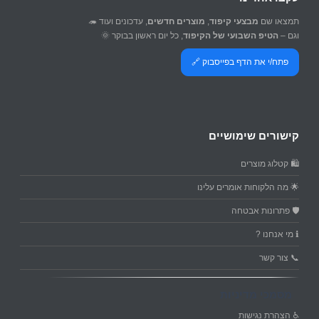
תמצאו שם
מבצעי קיפוד
,
מוצרים חדשים
, עדכונים ועוד 🦔
וגם –
הטיפ השבועי של הקיפוד
, כל יום ראשון בבוקר 🌞
פתח/י את הדף בפייסבוק 🔗
קישורים שימושיים
🛍️ קטלוג מוצרים
🌟 מה הלקוחות אומרים עלינו
🛡️ פתרונות אבטחה
ℹ️ מי אנחנו ?
📞 צור קשר
מסמכי מדיניות
♿ הצהרת נגישות