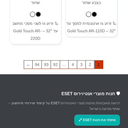
🦾 זרוע גז ארגונומית למסך עד
🦾 זרוע גז לשני מסכי מחשב
32″ – Gold Touch AR-110D
עד 32″ – Gold Touch AR-
220D
←
94
93
92
…
4
3
2
1
🛡️ חנות מוצרי אנטיוירוס ESET
רכישה מאובטחת מחנות מוצרי האנטיוירוס
ESET
של
קיפוד שירותי מיחשוב
–
שותף מורשה בישראל.
פתח/י את חנות ESET 🔗