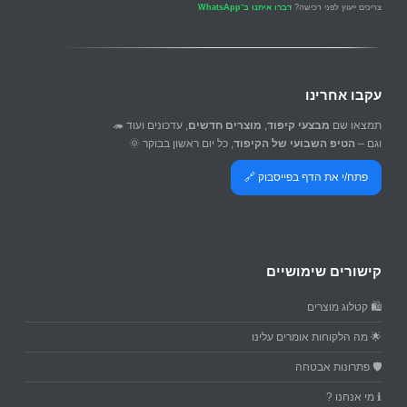
צריכים ייעוץ לפני רכישה?
דברו איתנו ב־WhatsApp
עקבו אחרינו
תמצאו שם
מבצעי קיפוד
,
מוצרים חדשים
, עדכונים ועוד 🦔
וגם –
הטיפ השבועי של הקיפוד
, כל יום ראשון בבוקר 🌞
פתח/י את הדף בפייסבוק 🔗
קישורים שימושיים
🛍️ קטלוג מוצרים
🌟 מה הלקוחות אומרים עלינו
🛡️ פתרונות אבטחה
ℹ️ מי אנחנו ?