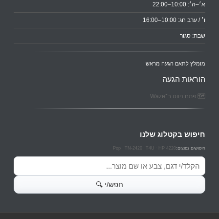
א׳–ה׳: 10:00–22:00
ו׳ / ערב חג: 10:00–16:00
שבת: סגור
מומלץ לתאם הגעה מראש
הוראות הגעה
🗺️ פתח ניווט ב־Waze
חיפוש בקטלוג שלנו
Pop
TN-2420
T4U
HP 4220
חיפושים נפוצים:
חיפוש מוצרים
חפש/י 🔍