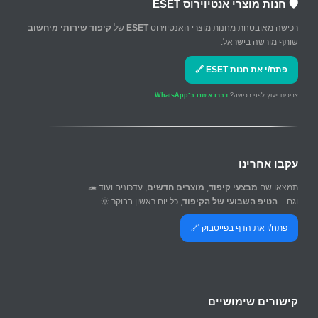
🛡️ חנות מוצרי אנטיוירוס ESET
רכישה מאובטחת מחנות מוצרי האנטיוירוס
ESET
של
קיפוד שירותי מיחשוב
–
שותף מורשה בישראל.
פתח/י את חנות ESET 🔗
צריכים ייעוץ לפני רכישה?
דברו איתנו ב־WhatsApp
עקבו אחרינו
תמצאו שם
מבצעי קיפוד
,
מוצרים חדשים
, עדכונים ועוד 🦔
וגם –
הטיפ השבועי של הקיפוד
, כל יום ראשון בבוקר 🌞
פתח/י את הדף בפייסבוק 🔗
קישורים שימושיים