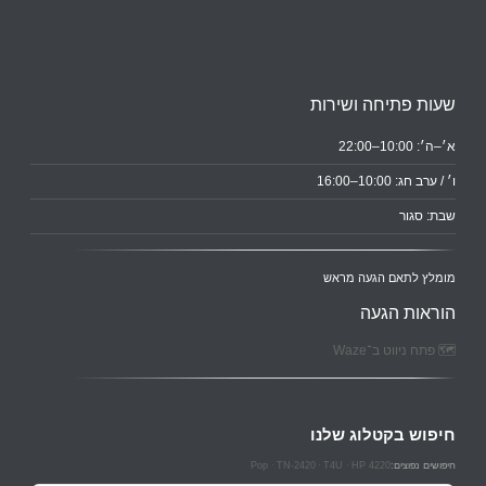
שעות פתיחה ושירות
א׳–ה׳: 10:00–22:00
ו׳ / ערב חג: 10:00–16:00
שבת: סגור
מומלץ לתאם הגעה מראש
הוראות הגעה
🗺️ פתח ניווט ב־Waze
חיפוש בקטלוג שלנו
Pop
TN-2420
T4U
HP 4220
חיפושים נפוצים: