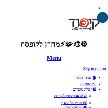
⚙️🎨🧩⚡️מחוץ לקופסה
Menu
Skip to content
🏠 עמוד הבית
ℹ️ מי אנחנו ?
🛍️קטלוג מוצרים
⚙️🎨🧩⚡️מחוץ לקופסה
🆕 חדש על המדף
🎁 מבצע קיפוד