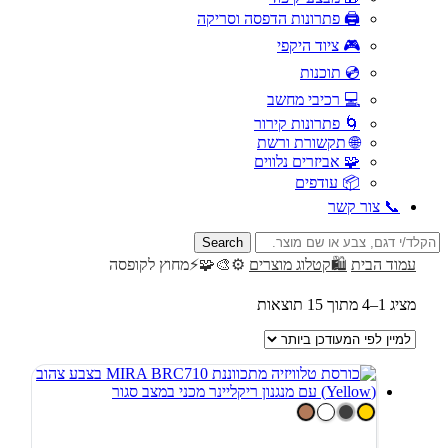
🖨️ פתרונות הדפסה וסריקה
🎮 ציוד היקפי
💿 תוכנות
💻 רכיבי מחשב
🌀 פתרונות קירור
🌐 תקשורת ורשת
🧩 אביזרים נלווים
📦 עודפים
📞 צור קשר
Search
for:
עמוד הבית
🛍️קטלוג מוצרים
⚙️🎨🧩⚡️מחוץ לקופסה
ממוין
מציג 1–4 מתוך 15 תוצאות
לפי
הפריט
העדכני
ביותר