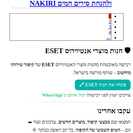
ולהנחת סירים חמים NAKIRI
1
2
3
4
←
🛡️ חנות מוצרי אנטיוירוס ESET
רכישה מאובטחת מחנות מוצרי האנטיוירוס
ESET
של
קיפוד שירותי
מיחשוב
– שותף מורשה בישראל.
פתח/י את חנות ESET 🔗
צריכים ייעוץ לפני רכישה?
דברו איתנו ב־WhatsApp
עקבו אחרינו
תמצאו שם
מבצעי קיפוד
,
מוצרים חדשים
, עדכונים ועוד 🦔
וגם –
הטיפ השבועי של הקיפוד
, כל יום ראשון בבוקר 🌞