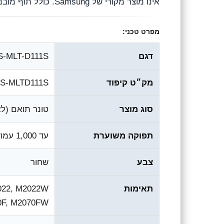
אינו מוצר מקורי של Samsung. כולל תוף מובנה (אין צורך בתוף נפרד).
מפרט טכני:
דגם
S-MLT-D111S – טונר תואם שחו
מק״ט קיפוד
-S-MLTD111S
סוג מוצר
טונר תואם (לא
תפוקה משוערת
עד ‎1,000‎ עמודים (A4, כיסוי ‎5%‎)
צבע
שחור
תאימות
22, M2022W;
0F, M2070FW