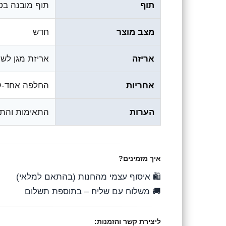
תוף
תוף מובנה בטונר (d Drum Unit
מצב מוצר
חדש
אריזה
אריזת מגן לש
אחריות
החלפה אחד-ל
הערות
התאימות והתפ
איך מזמינים?
🛍️ איסוף עצמי מהחנות (בהתאם למלאי)
🚚 משלוח עם שליח – בתוספת תשלום
ליצירת קשר והזמנות: