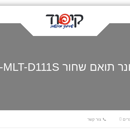
ר תואם שחור S-MLT-D111S
רים
📞 צור קשר