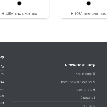
טונר תואם שחור H-106A
טונר תואם שחור H-135A
שעו
קישורים שימושיים
א׳–ה׳: 0
🛍️ קטלוג מוצרים
ו׳ / ער
🌟 מה הלקוחות אומרים עלינו
שבת
🛡️ פתרונות אבטחה
מומ
ℹ️ מי אנחנו ?
הור
📞 צור קשר