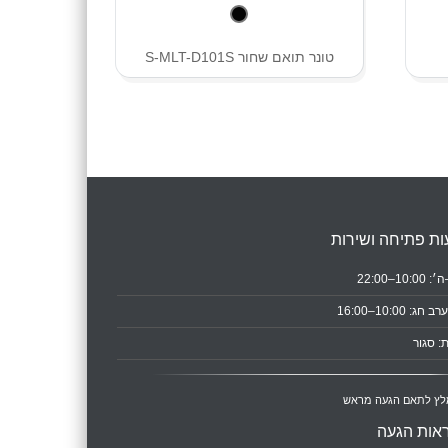
טונר תואם שחור S-MLT-D101S
ת פתיחה ושירות
10:0–22:00
ב חג: 10:00–16:00
: סגור
לץ לתאם הגעה מראש
אות הגעה