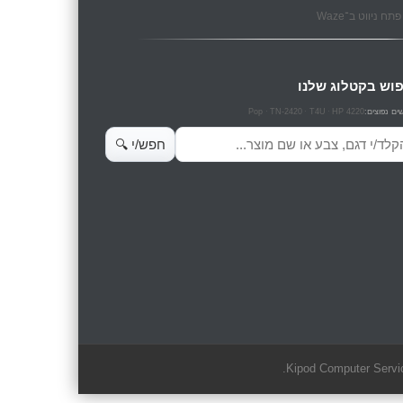
תח ניווט ב־Waze
וש בקטלוג שלנו
Pop
TN-2420
T4U
HP 4220
ים נפוצים:
ש מוצרים
חפש/י 🔍