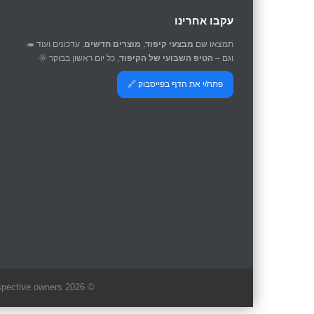
עקבו אחרינו
תמצאו שם
מבצעי קיפוד
,
מוצרים חדשים
, עדכונים ועוד 🦔
וגם –
הטיפ השבועי של הקיפוד
, כל יום ראשון בבוקר 🌞
פתח/י את הדף בפייסבוק 🔗
© 2026 Kipod Computer Services. All rights reserved. All brands and trademarks are the property of their respective owners.