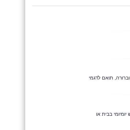
דים (A4, כיסוי ‎5%‎). מספק הדפסה חדה וברורה, תואם לדגמי
דות ואמינות לשימוש יומיומי בבית או