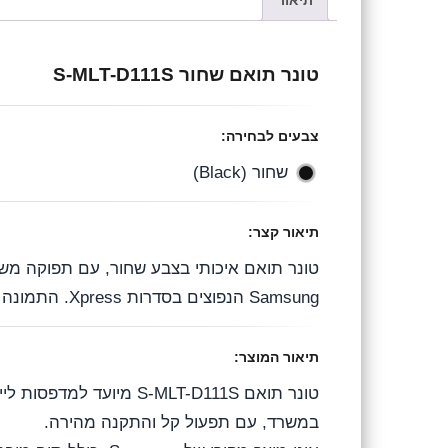
תיאור
l
c
a
e
e
t
טונר תואם שחור S-MLT-D111S
g
b
s
r
o
A
צבעים לבחירה:
a
o
p
שחור (Black)
m
k
p
תיאור קצר:
Samsung הנפוצים בסדרות Xpress. התמונה להמחשה בלבד.
תיאור המוצר:
במשרד, עם תפעול קל והתקנה מהירה.