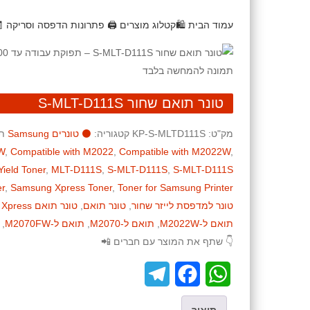
עמוד הבית
🛍️קטלוג מוצרים
🖨️ פתרונות הדפסה וסריקה
טונר תואם שחור S-MLT-D111S
מק"ט:
KP-S-MLTD111S
קטגוריה:
⚫ טונרים Samsung
ת
W
,
Compatible with M2022
,
Compatible with M2022W
,
Yield Toner
,
MLT-D111S
,
S-MLT-D111S
,
S-MLT-D111S
r
,
Samsung Xpress Toner
,
Toner for Samsung Printer
טונר למדפסת לייזר שחור
,
טונר תואם
,
טונר תואם Samsung Xpress
תואם ל-M2022W
,
תואם ל-M2070
,
תואם ל-M2070FW
,
👇 שתף את המוצר עם חברים 📲
T
F
W
e
a
h