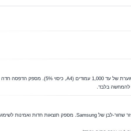
טונר תואם איכותי בצבע שחור, עם תפוקה משוערת של עד ‎1,000‎ עמו
טונר תואם S-MLT-D111S מיועד למדפסות לייזר שחור-לבן של Samsung. מספק תוצאות ח