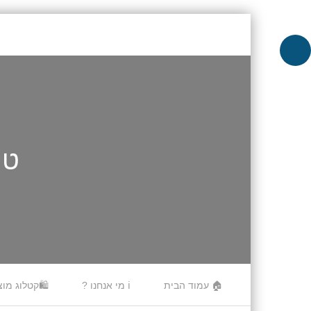
טונ
Skip to content
🏠 עמוד הבית
ℹ️ מי אנחנו ?
🛍️קטלוג מוצ
Menu