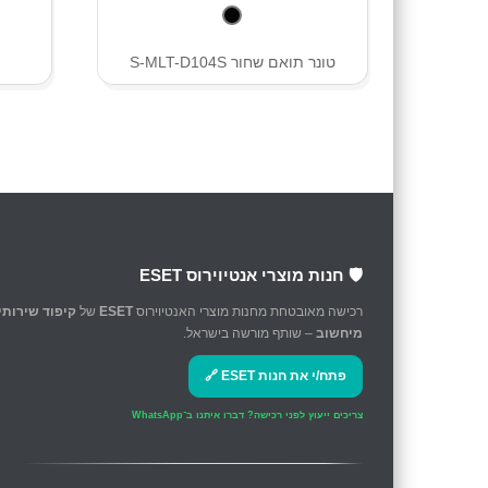
טונר תואם שחור S-MLT-D104S
🛡️ חנות מוצרי אנטיוירוס ESET
רכישה מאובטחת מחנות מוצרי האנטיוירוס
ESET
של
קיפוד שירותי
מיחשוב
– שותף מורשה בישראל.
פתח/י את חנות ESET 🔗
צריכים ייעוץ לפני רכישה?
דברו איתנו ב־WhatsApp