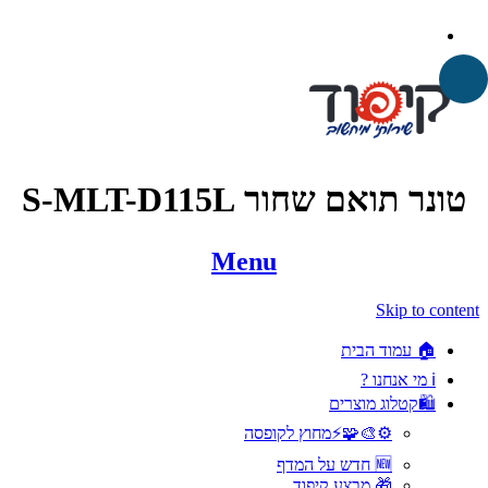
טונר תואם שחור S-MLT-D115L
Menu
Skip to content
🏠 עמוד הבית
ℹ️ מי אנחנו ?
🛍️קטלוג מוצרים
⚙️🎨🧩⚡️מחוץ לקופסה
🆕 חדש על המדף
🎁 מבצע קיפוד