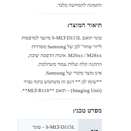
התמונה להמחשה בלבד.
תיאור המוצר:
טונר תואם S-MLT-D115L מיועד למדפסות
לייזר שחור־לבן של Samsung מסדרות
M26xx / M28xx. איכות הדפסה יציבה,
התקנה קלה ועלות עמוד משתלמת.
אינו מוצר מקורי של Samsung.
**שימו לב:** דגם זה משתמש בתוף נפרד
(Imaging Unit) – תואם **MLT-R116**.
מפרט טכני:
S-MLT-D115L – טונר