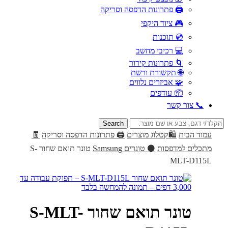
🖨️ פתרונות הדפסה וסריקה
🎮 ציוד היקפי
💿 תוכנות
💻 רכיבי מחשב
🌀 פתרונות קירור
🌐 תקשורת ורשת
🧩 אביזרים נלווים
📦 עודפים
📞 צור קשר
Search
for:
עמוד הבית
🛍️קטלוג מוצרים
🖨️ פתרונות הדפסה וסריקה
🧾
מתכלים למדפסות
⚫ טונרים Samsung
טונר תואם שחור S-
MLT-D115L
טונר תואם שחור S-MLT-