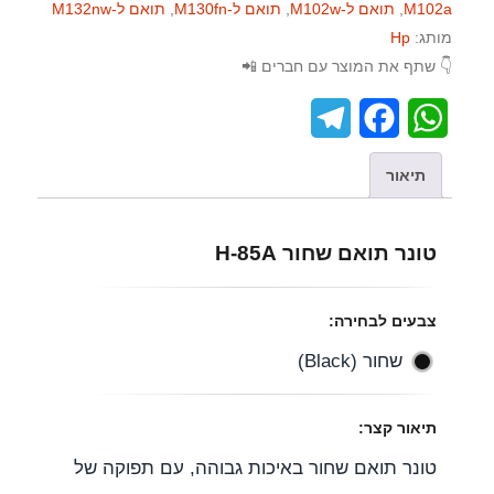
M102a
,
תואם ל-M102w
,
תואם ל-M130fn
,
תואם ל-M132nw
מותג:
Hp
👇 שתף את המוצר עם חברים 📲
T
F
W
e
a
h
תיאור
l
c
a
e
e
t
טונר תואם שחור H-85A
g
b
s
r
o
A
צבעים לבחירה:
a
o
p
שחור (Black)
m
k
p
תיאור קצר:
טונר תואם שחור באיכות גבוהה, עם תפוקה של