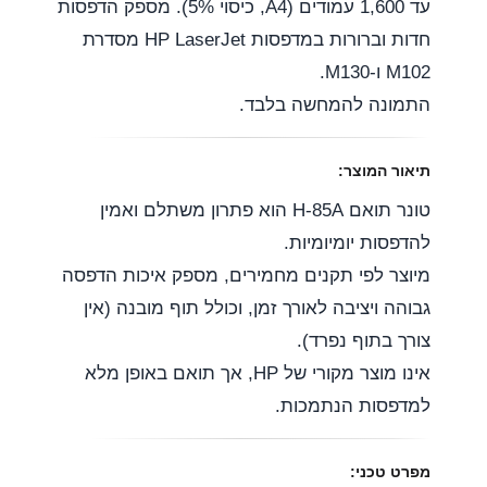
עד ‎1,600‎ עמודים (A4, כיסוי ‎5%‎). מספק הדפסות
חדות וברורות במדפסות HP LaserJet מסדרת
M102 ו-M130.
התמונה להמחשה בלבד.
תיאור המוצר:
טונר תואם H-85A הוא פתרון משתלם ואמין
להדפסות יומיומיות.
מיוצר לפי תקנים מחמירים, מספק איכות הדפסה
גבוהה ויציבה לאורך זמן, וכולל תוף מובנה (אין
צורך בתוף נפרד).
אינו מוצר מקורי של HP, אך תואם באופן מלא
למדפסות הנתמכות.
מפרט טכני: