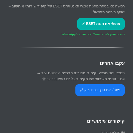
רכישה מאובטחת מחנות מוצרי האנטיוירוס
ESET
של
קיפוד שירותי מיחשוב
–
שותף מורשה בישראל.
פתח/י את חנות ESET 🔗
צריכים ייעוץ לפני רכישה?
דברו איתנו ב־WhatsApp
עקבו אחרינו
תמצאו שם
מבצעי קיפוד
,
מוצרים חדשים
, עדכונים ועוד 🦔
וגם –
הטיפ השבועי של הקיפוד
, כל יום ראשון בבוקר 🌞
פתח/י את הדף בפייסבוק 🔗
קישורים שימושיים
🛍️ קטלוג מוצרים