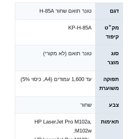
דגם
טונר תואם שחור H-85A
מק״ט
KP-H-85A
קיפוד
סוג
טונר תואם (לא מקורי)
מוצר
תפוקה
עד ‎1,600‎ עמודים (A4, כיסוי ‎5%‎)
משוערת
צבע
שחור
תאימות
HP LaserJet Pro M102a,
M102w;