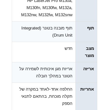
HP LaserJet Pro M130a,
M130fn, M130fw, M132a,
M132nw, M132fw, M132snw
תוף
תוף מובנה בטונר (Integrated
Drum Unit)
מצב
חדש
מוצר
אריזה
אריזת מגן איכותית לשמירה על
הטונר במהלך הובלה
אחריות
החלפה אחד-לאחד במקרה של
תקלה מוכחת, בהתאם לתנאי
הספק