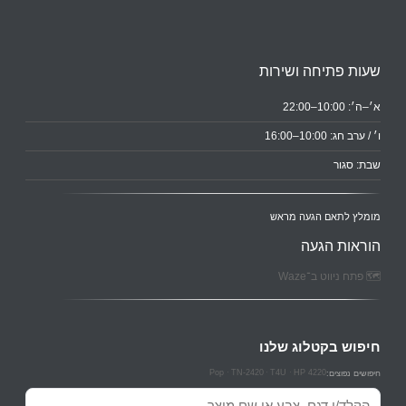
שעות פתיחה ושירות
א׳–ה׳: 10:00–22:00
ו׳ / ערב חג: 10:00–16:00
שבת: סגור
מומלץ לתאם הגעה מראש
הוראות הגעה
🗺️ פתח ניווט ב־Waze
חיפוש בקטלוג שלנו
Pop
TN-2420
T4U
HP 4220
חיפושים נפוצים:
חיפוש מוצרים