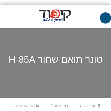
טונר תואם שחור H-85A
Skip to content
Menu
🏠 עמוד הבית
ℹ️ מי אנחנו ?
🛍️קטלוג מוצרים