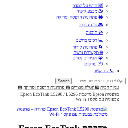
🆕 חדש על המדף
🎁 מבצע קיפוד
🖨️ פתרונות הדפסה וסריקה
🎮 ציוד היקפי
💿 תוכנות
💻 רכיבי מחשב
🌀 פתרונות קירור
🌐 תקשורת ורשת
🧩 אביזרים נלווים
📦 עודפים
📞 צור קשר
Search
for:
עמוד הבית
🛍️קטלוג מוצרים
🖨️ פתרונות הדפסה וסריקה
🖨️
מדפסות Epson
מדפסת Epson EcoTank L5290 / L5296
צבעונית עם פקס ו־Wi-Fi