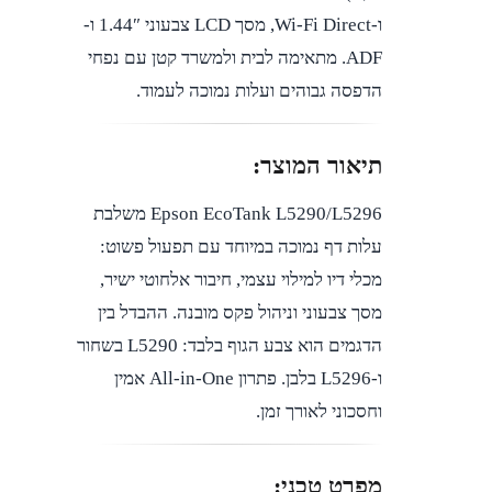
ו-Wi-Fi Direct, מסך LCD צבעוני 1.44″ ו-
ADF. מתאימה לבית ולמשרד קטן עם נפחי
הדפסה גבוהים ועלות נמוכה לעמוד.
תיאור המוצר:
Epson EcoTank L5290/L5296 משלבת
עלות דף נמוכה במיוחד עם תפעול פשוט:
מכלי דיו למילוי עצמי, חיבור אלחוטי ישיר,
מסך צבעוני וניהול פקס מובנה. ההבדל בין
הדגמים הוא צבע הגוף בלבד: L5290 בשחור
ו-L5296 בלבן. פתרון All-in-One אמין
וחסכוני לאורך זמן.
מפרט טכני: