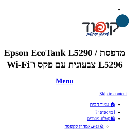
מדפסת Epson EcoTank L5290 /
L5296 צבעונית עם פקס ו־Wi-Fi
Menu
Skip to content
🏠 עמוד הבית
ℹ️ מי אנחנו ?
🛍️קטלוג מוצרים
⚙️🎨🧩⚡️מחוץ לקופסה