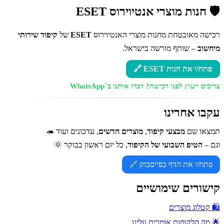
🛡️ חנות מוצרי אנטיוירוס ESET
רכישה מאובטחת מחנות מוצרי האנטיוירוס
ESET
של
קיפוד שירותי
מיחשוב
– שותף מורשה בישראל.
פתח/י את חנות ESET 🔗
צריכים ייעוץ לפני רכישה?
דברו איתנו ב־WhatsApp
עקבו אחרינו
תמצאו שם
מבצעי קיפוד
,
מוצרים חדשים
, עדכונים ועוד 🦔
וגם –
הטיפ השבועי של הקיפוד
, כל יום ראשון בבוקר 🌞
פתח/י את הדף בפייסבוק 🔗
קישורים שימושיים
🛍️ קטלוג מוצרים
🌟 מה הלקוחות אומרים עלינו