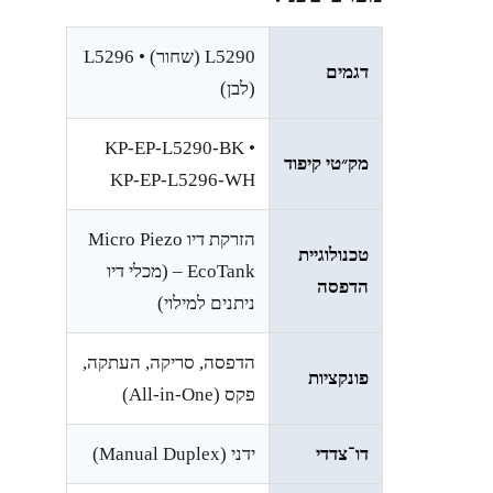
L5290 (שחור) • L5296
דגמים
(לבן)
KP-EP-L5290-BK •
מק״טי קיפוד
KP-EP-L5296-WH
הזרקת דיו Micro Piezo
טכנולוגיית
– EcoTank (מכלי דיו
הדפסה
ניתנים למילוי)
הדפסה, סריקה, העתקה,
פונקציות
פקס (All-in-One)
דו־צדדי
ידני (Manual Duplex)