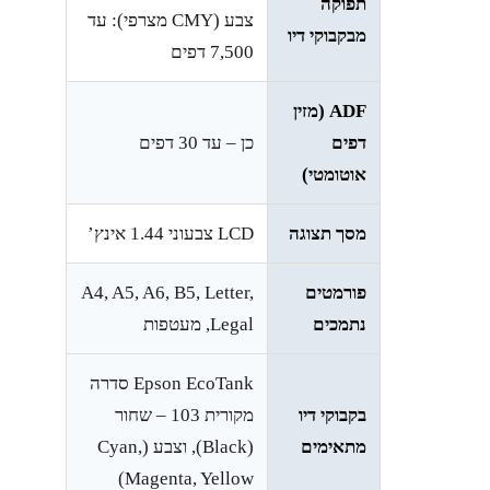
תפוקה
צבע (CMY מצרפי): עד
מבקבוקי דיו
‎7,500‎ דפים
ADF (מזין
דפים
כן – עד ‎30‎ דפים
אוטומטי)
מסך תצוגה
LCD צבעוני ‎1.44‎ אינץ’
פורמטים
A4, A5, A6, B5, Letter,
נתמכים
Legal, מעטפות
Epson EcoTank סדרה
בקבוקי דיו
מקורית ‎103‎ – שחור
מתאימים
(Black), וצבע (Cyan,
Magenta, Yellow)