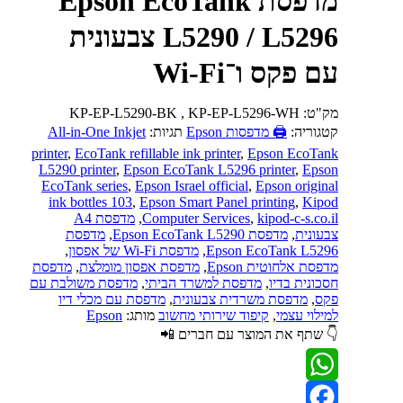
מדפסת Epson EcoTank
L5290 / L5296 צבעונית
עם פקס ו־Wi-Fi
מק"ט:
KP-EP-L5290-BK , KP-EP-L5296-WH
קטגוריה:
🖨️ מדפסות Epson
תגיות:
All-in-One Inkjet
printer
,
EcoTank refillable ink printer
,
Epson EcoTank
L5290 printer
,
Epson EcoTank L5296 printer
,
Epson
EcoTank series
,
Epson Israel official
,
Epson original
ink bottles 103
,
Epson Smart Panel printing
,
Kipod
kipod-c-s.co.il
,
Computer Services
,
מדפסת A4
צבעונית
,
מדפסת Epson EcoTank L5290
,
מדפסת
Epson EcoTank L5296
,
מדפסת Wi-Fi של אפסון
,
מדפסת אלחוטית Epson
,
מדפסת אפסון מומלצת
,
מדפסת
חסכונית בדיו
,
מדפסת למשרד הביתי
,
מדפסת משולבת עם
פקס
,
מדפסת משרדית צבעונית
,
מדפסת עם מכלי דיו
למילוי עצמי
,
קיפוד שירותי מחשוב
מותג:
Epson
👇 שתף את המוצר עם חברים 📲
WhatsApp