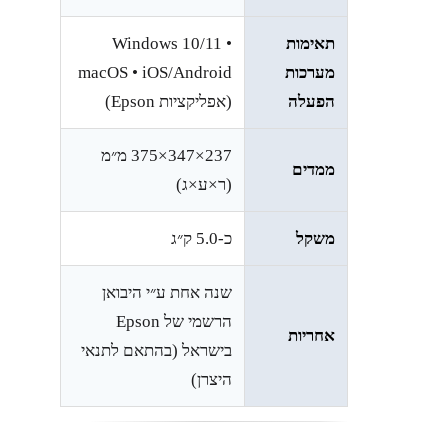
תאימות
Windows 10/11 •
מערכות
macOS • iOS/Android
הפעלה
(אפליקציות Epson)
‎375×347×237‎ מ״מ
ממדים
(ר×ע×ג)
משקל
כ-‎5.0‎ ק״ג
שנה אחת ע״י היבואן
הרשמי של Epson
אחריות
בישראל (בהתאם לתנאי
היצרן)