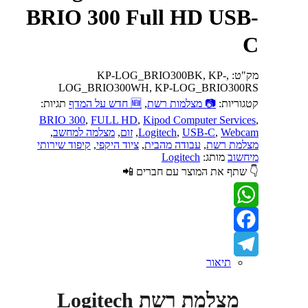
BRIO 300 Full HD USB-
C
מק"ט:
,KP-LOG_BRIO300BK, KP-
LOG_BRIO300WH, KP-LOG_BRIO300RS
קטגוריות:
📷 מצלמות רשת
,
🆕 חדש על המדף
תגיות:
BRIO 300
,
FULL HD
,
Kipod Computer Services
,
Webcam
,
USB-C
,
Logitech
,
זום
,
מצלמה למחשב
,
מצלמת רשת
,
עבודה מהבית
,
ציוד היקפי
,
קיפוד שירותי
מיחשוב
מותג:
Logitech
👇 שתף את המוצר עם חברים 📲
WhatsApp
Facebook
תיאור
Telegram
מצלמת רשת Logitech