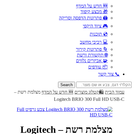
🆕 חדש על המדף
🎁 מבצע קיפוד
🖨️ פתרונות הדפסה וסריקה
🎮 ציוד היקפי
💿 תוכנות
💻 רכיבי מחשב
🌀 פתרונות קירור
🌐 תקשורת ורשת
🧩 אביזרים נלווים
📦 עודפים
📞 צור קשר
Search
for:
עמוד הבית
🛍️קטלוג מוצרים
🆕 חדש על המדף
מצלמת רשת –
Logitech BRIO 300 Full HD USB-C
מצלמת רשת – Logitech