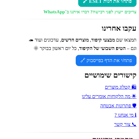
פתח/י את חנות ESET 🔗
צריכים ייעוץ לפני רכישה?
דברו איתנו ב־WhatsApp
עקבו אחרינו
תמצאו שם
מבצעי קיפוד
,
מוצרים חדשים
, עדכונים ועוד 🦔
וגם –
הטיפ השבועי של הקיפוד
, כל יום ראשון בבוקר 🌞
פתח/י את הדף בפייסבוק 🔗
קישורים שימושיים
🛍️ קטלוג מוצרים
🌟 מה הלקוחות אומרים עלינו
🛡️ פתרונות אבטחה
ℹ️ מי אנחנו ?
📞 צור קשר