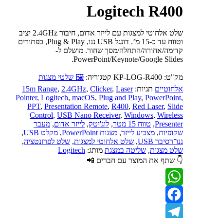
Logitech R400
שלט אלחוטי למצגות עם לייזר אדום, חיבור 2.4GHz יציב
וטווח עד כ-15 מ’. דונגל USB ננו, Plug & Play, כפתורים
קדימה/אחורה/התחלה/מסך שחור. מושלם ל-
PowerPoint/Keynote/Google Slides.
מק"ט:
KP-LOG-R400
קטגוריה:
🖼 שלטי מצגות
אלחוטיים
תגיות:
Laser
,
Clicker
,
2.4GHz
,
15m Range
Pointer
,
Logitech
,
macOS
,
Plug and Play
,
PowerPoint
,
PPT
,
Presentation Remote
,
R400
,
Red Laser
,
Slide
Control
,
USB Nano Receiver
,
Windows
,
Wireless
Presenter
,
טווח 15 מטר
,
לוג'יטק
,
לייזר אדום
,
מעבר
שקופיות
,
מצביע לייזר
,
מצגות PowerPoint
,
מקלט USB
,
ננו־רסיבר USB
,
שלט אלחוטי למצגות
,
שלט לפרזנטציה
,
שלט מצגות
,
שליטה במצגת
מותג:
Logitech
👇 שתף את המוצר עם חברים 📲
WhatsApp
Facebook