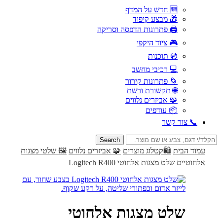
🆕 חדש על המדף
🎁 מבצע קיפוד
🖨️ פתרונות הדפסה וסריקה
🎮 ציוד היקפי
💿 תוכנות
💻 רכיבי מחשב
🌀 פתרונות קירור
🌐 תקשורת ורשת
🧩 אביזרים נלווים
📦 עודפים
📞 צור קשר
Search
for:
עמוד הבית
🛍️קטלוג מוצרים
🧩 אביזרים נלווים
🖼 שלטי מצגות
אלחוטיים
שלט מצגות אלחוטי Logitech R400
שלט מצגות אלחוטי