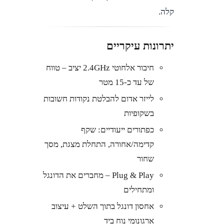
קלה.
יתרונות עיקריים
חיבור אלחוטי 2.4GHz יציב – טווח
של עד כ-15 מטר
לייזר אדום להבלטת נקודות חשובות
בשקופיות
כפתורים ייעודיים: שקף
קדימה/אחורה, התחלת מצגת, מסך
שחור
Plug & Play – מחברים את הדונגל
ומתחילים
אחסון דונגל בתוך השלט + עיצוב
ארגונומי נוח ביד