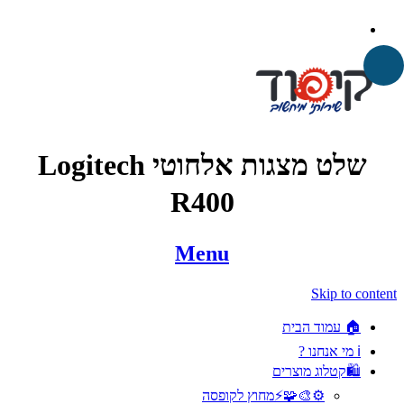
שלט מצגות אלחוטי Logitech
R400
Menu
Skip to content
🏠 עמוד הבית
ℹ️ מי אנחנו ?
🛍️קטלוג מוצרים
⚙️🎨🧩⚡️מחוץ לקופסה