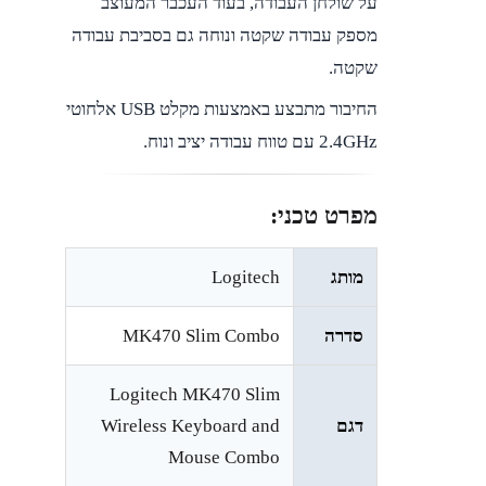
על שולחן העבודה, בעוד העכבר המעוצב
מספק עבודה שקטה ונוחה גם בסביבת עבודה
שקטה.
החיבור מתבצע באמצעות מקלט USB אלחוטי
2.4GHz עם טווח עבודה יציב ונוח.
מפרט טכני:
מותג
Logitech
סדרה
MK470 Slim Combo
Logitech MK470 Slim
דגם
Wireless Keyboard and
Mouse Combo