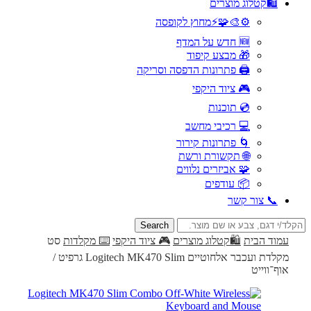
🛍️קטלוג מוצרים
⚙️🎨🧩⚡️מחוץ לקופסה
🆕 חדש על המדף
🎁 מבצע קיפוד
🖨️ פתרונות הדפסה וסריקה
🎮 ציוד היקפי
💿 תוכנות
💻 רכיבי מחשב
🌀 פתרונות קירור
🌐 תקשורת ורשת
🧩 אביזרים נלווים
📦 עודפים
📞 צור קשר
Search
for:
עמוד הבית
🛍️קטלוג מוצרים
🎮 ציוד היקפי
⌨️ מקלדות
סט
מקלדת ועכבר אלחוטיים Logitech MK470 Slim גרפיט /
אוף־ווייט