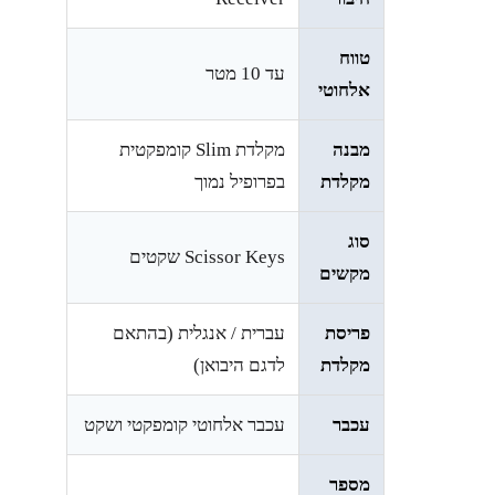
טווח
עד 10 מטר
אלחוטי
מבנה
מקלדת Slim קומפקטית
מקלדת
בפרופיל נמוך
סוג
Scissor Keys שקטים
מקשים
פריסת
עברית / אנגלית (בהתאם
מקלדת
לדגם היבואן)
עכבר
עכבר אלחוטי קומפקטי ושקט
מספר