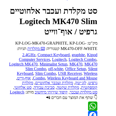
סט מקלדת ועכבר אלחוטיים
Logitech MK470 Slim
גרפיט / אוף־ווייט
מק"ט:
KP-LOG-MK470-GRAPHITE, KP-LOG-
MK470-OFF-WHITE
קטגוריה:
⌨️ מקלדות
תגיות:
2.4GHz
,
Compact Keyboard
,
graphite
,
Kipod
Computer Services
,
Logitech
,
Logitech Combo
,
Logitech MK470
,
Minimalist Setup
,
MK470
,
MK470
Slim Combo
,
off-white
,
Office Setup
,
Silent
Keyboard
,
Slim Combo
,
USB Receiver
,
Wireless
Wireless Keyboard and Mouse
,
Combo
,
אוף-ווייט
,
גרפיט
,
לוג׳יטק
,
מקלדת ועכבר אלחוטיים
,
מקלדת
קומפקטית
,
מקלדת שקטה
,
סביבת עבודה
,
סט אלחוטי
,
סט מקלדת ועכבר
,
קיפוד שירותי מיחשוב
מותג:
Logitech
👇 שתף את המוצר עם חברים 📲
WhatsApp