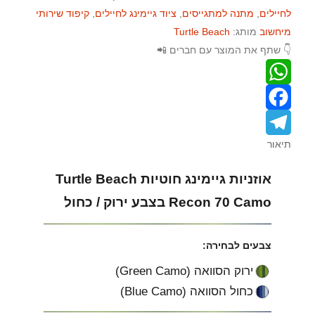
לחיילים
,
מתנה למתגייסים
,
ציוד גיימינג לחיילים
,
קיפוד שירותי
מיחשוב
מותג:
Turtle Beach
👇 שתף את המוצר עם חברים 📲
W
F
h
תיאור
T
a
a
e
c
t
אוזניות גיימינג חוטיות Turtle Beach
e
s
l
Recon 70 Camo בצבע ירוק / כחול
A
b
e
צבעים לבחירה:
p
o
g
ירוק הסוואה (Green Camo)
p
o
r
כחול הסוואה (Blue Camo)
a
k