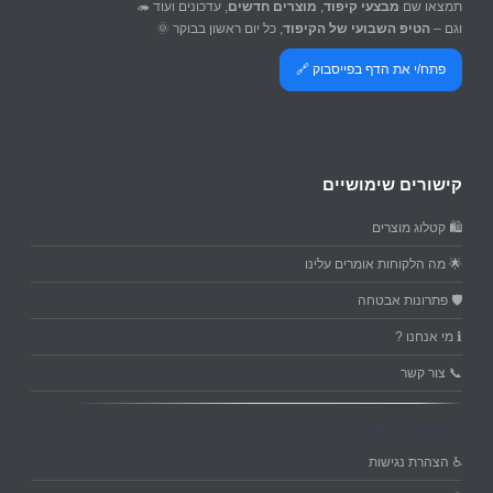
תמצאו שם
מבצעי קיפוד
,
מוצרים חדשים
, עדכונים ועוד 🦔
וגם –
הטיפ השבועי של הקיפוד
, כל יום ראשון בבוקר 🌞
פתח/י את הדף בפייסבוק 🔗
קישורים שימושיים
🛍️ קטלוג מוצרים
🌟 מה הלקוחות אומרים עלינו
🛡️ פתרונות אבטחה
ℹ️ מי אנחנו ?
📞 צור קשר
מסמכי מדיניות
♿ הצהרת נגישות