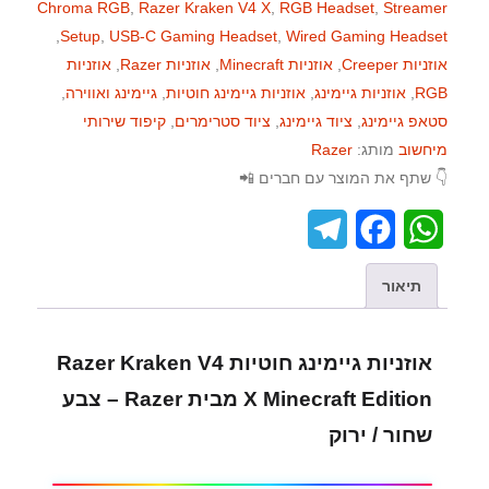
Chroma RGB
,
Razer Kraken V4 X
,
RGB Headset
,
Streamer
,
Setup
,
USB-C Gaming Headset
,
Wired Gaming Headset
אוזניות Creeper
,
אוזניות Minecraft
,
אוזניות Razer
,
אוזניות
RGB
,
אוזניות גיימינג
,
אוזניות גיימינג חוטיות
,
גיימינג ואווירה
,
סטאפ גיימינג
,
ציוד גיימינג
,
ציוד סטרימרים
,
קיפוד שירותי
מיחשוב
מותג:
Razer
👇 שתף את המוצר עם חברים 📲
T
F
W
e
a
h
תיאור
l
c
a
e
e
t
אוזניות גיימינג חוטיות Razer Kraken V4
g
b
s
X Minecraft Edition מבית Razer – צבע
r
o
A
שחור / ירוק
a
o
p