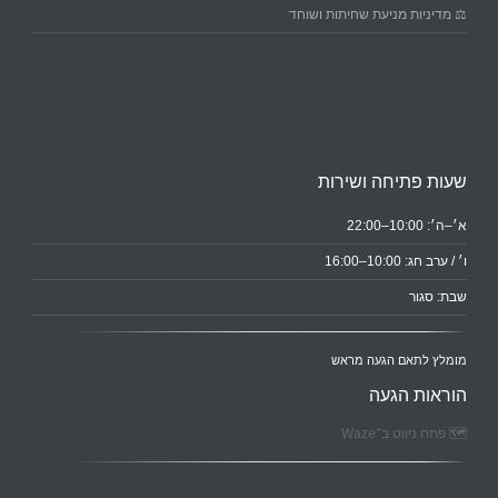
⚖️ מדיניות מניעת שחיתות ושוחד
שעות פתיחה ושירות
א׳–ה׳: 10:00–22:00
ו׳ / ערב חג: 10:00–16:00
שבת: סגור
מומלץ לתאם הגעה מראש
הוראות הגעה
🗺️ פתח ניווט ב־Waze