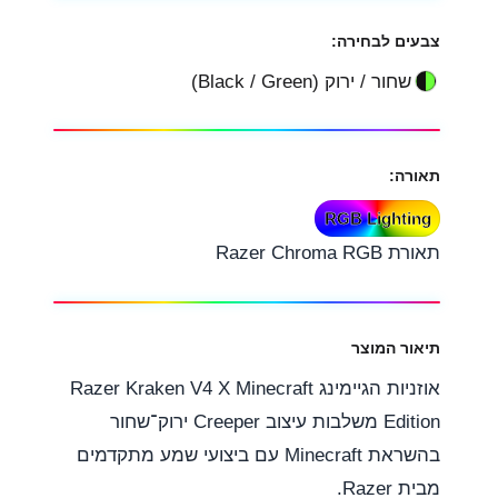
m
k
p
צבעים לבחירה:
שחור / ירוק (Black / Green)
תאורה:
RGB Lighting
תאורת Razer Chroma RGB
תיאור המוצר
אוזניות הגיימינג Razer Kraken V4 X Minecraft
Edition משלבות עיצוב Creeper ירוק־שחור
בהשראת Minecraft עם ביצועי שמע מתקדמים
מבית Razer.