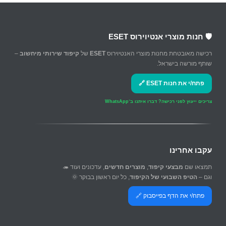
🛡️ חנות מוצרי אנטיוירוס ESET
רכישה מאובטחת מחנות מוצרי האנטיוירוס
ESET
של
קיפוד שירותי מיחשוב
–
שותף מורשה בישראל.
פתח/י את חנות ESET 🔗
צריכים ייעוץ לפני רכישה?
דברו איתנו ב־WhatsApp
עקבו אחרינו
תמצאו שם
מבצעי קיפוד
,
מוצרים חדשים
, עדכונים ועוד 🦔
וגם –
הטיפ השבועי של הקיפוד
, כל יום ראשון בבוקר 🌞
פתח/י את הדף בפייסבוק 🔗