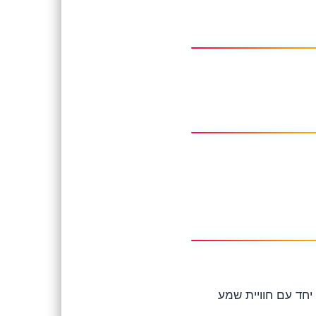
ב Pokémon ייחודי בצבעי צהוב־שחור יחד עם חוויית שמע