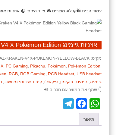
עמוד הבית
🛍️קטלוג מוצרים
🎮 ציוד היקפי
🎧 אוזניות
אוזניות גיימינג 
אוזניות גיימינג RAZER KRAKEN V4 X Pokémon Edition – צהוב־שחור
מק"ט:
AZ-KRAKEN-V4X-POKEMON-YELLOW-BLACK
 X
,
PC Gaming
,
Pikachu
,
Pokémon
,
Pokémon Edition
,
ken
,
RGB
,
RGB Gaming
,
RGB Headset
,
USB headset
גיימינג
,
גיימינג
,
פוקימון
,
פיקאצ'ו
,
קיפוד שירותי מיחשוב
,
רי
👇 שתף את המוצר עם חברים 📲
T
F
W
e
a
h
תיאור
l
c
a