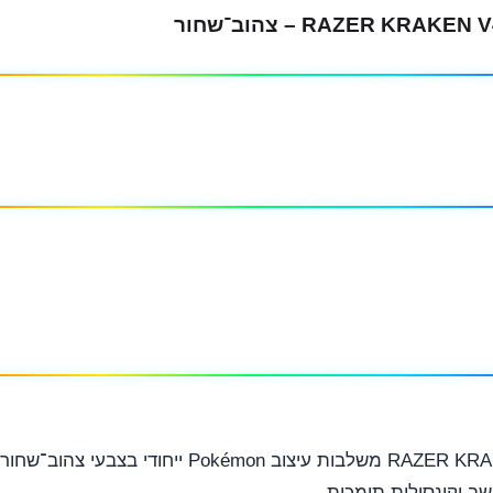
אוזניות הגיימינג RAZER KRAKEN V4 X Pokémon Edition משלבות עיצו