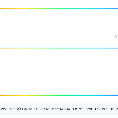

ת להמחשה בלבד. ייתכנו שינויים קלים באריזה, בצבעי המוצר, במפרט או 