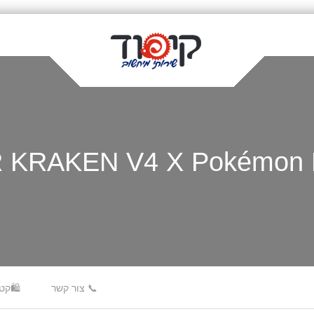
📞 צור קשר
🛍️קט