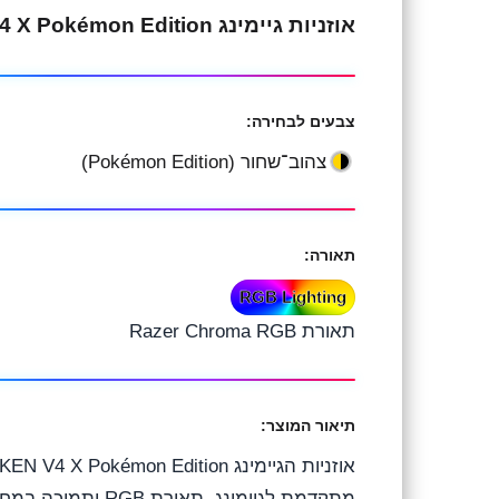
e
e
t
אוזניות גיימינג RAZER KRAKEN V4 X Pokémon Edition – צהוב־שחור
g
b
s
r
o
A
צבעים לבחירה:
a
o
p
צהוב־שחור (Pokémon Edition)
m
k
p
תאורה:
RGB Lighting
תאורת Razer Chroma RGB
תיאור המוצר:
מתקדמת לגיימינג, תאורת RGB ותמיכה במחשב וקונסולות תומכות.