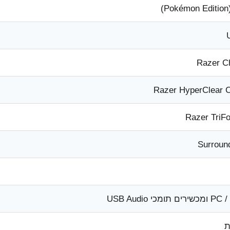
Razer 
Razer HyperClear C
Razer TriFo
כי USB Audio
ת