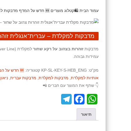
עמוד הבית
🛍️קטלוג מוצרים
🆕 חדש על המדף
מדבקות למק
מדבקות למקלדת – עברית־אנגלית זוהר
מדבקות
זוהרות בצהוב על רקע שחור
עמידות גבוהה.
מק"ט:
KP-SL-KEY-S-HEB_ENG
קטגוריה:
🆕 חדש על המדף
אותיות למקלדת
,
מדבקות למקלדת
,
מדבקות עברית
,
ניאון
,
👇 שתף את המוצר עם חברים 📲
T
F
W
e
a
h
תיאור
l
c
a
e
e
t