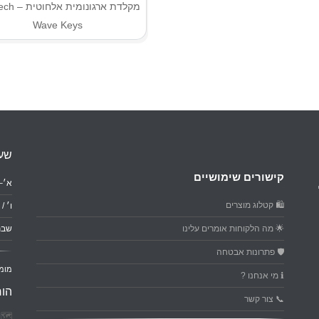
מקלדת ארגונומ
Wave Keys
שעו
קישורים שימושיים
א׳–ה׳: 0
🛍️ קטלוג מוצרים
ו׳ / ער
🌟 מה הלקוחות אומרים עלינו
שבת
🛡️ פתרונות אבטחה
מומ
ℹ️ מי אנחנו ?
הור
📞 צור קשר
🗺️ פ