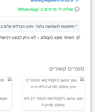
store@kipod-c-s.co.il
📧
💬
שלחו לי פרטים ב־WhatsApp
* התמונות להמחשה בלבד. יתכנו הבדלים קלים בין
🛒 האתר מוצג כקטלוג – לא ניתן לבצע רכישה
מוצרים קשורים
מסך מחשב ASUS VA27DQFS ‏27″ IPS
Full HD 100Hz