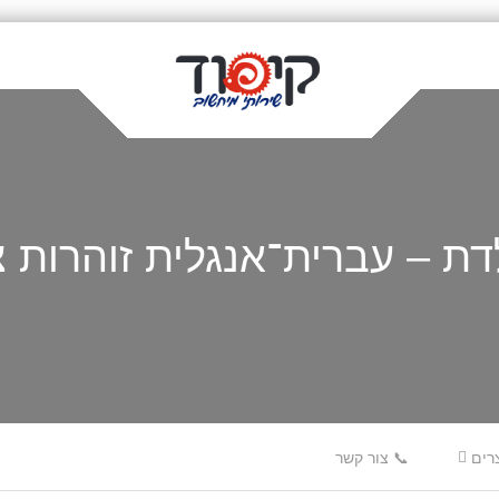
ת – עברית־אנגלית זוהרות צ
רים
📞 צור קשר