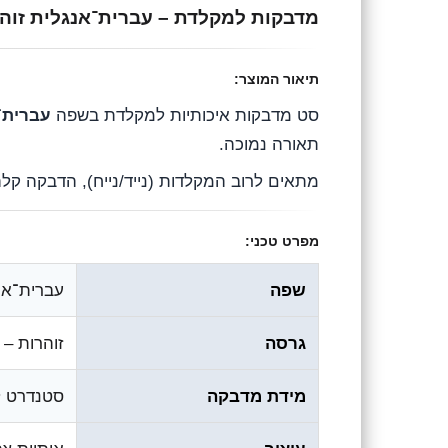
מדבקות למקלדת – עברית־אנגלית זוהר
g
b
s
r
o
A
תיאור המוצר:
a
o
p
סט מדבקות איכותיות למקלדת בשפה
עברית־
m
k
p
תאורה נמוכה.
מתאים לרוב המקלדות (נייד/נייח), הדבקה קלה 
מפרט טכני:
שפה
עברית־אנ
גרסה
זוהרות – 
מידת מדבקה
סטנדרט ל