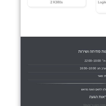
ית אלחוטית – Logitech
2 K380s
ת פתיחה ושירות
10:0–22:00
ב חג: 10:00–16:00
: סגור
לץ לתאם הגעה מראש
אות הגעה
תח ניווט ב־Waze