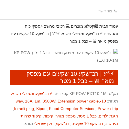
📞 צור קשר
עמוד הבית
🛍️קטלוג מוצרים
💻 רכיבי מחשב
⚡ספקי כוח
ומטענים
⚡️ רב־שקע ומפצלי חשמל
⚡¹⁄¹⁰ | רב־שקע 10 שקעים עם
מפסק מואר 🚨 – כבל 1 מטר
⚡¹⁄¹⁰ | רב־שקע 10 שקעים עם מפסק
מואר 🚨 – כבל 1 מטר
מק"ט:
KP-POW-EXT10-1M
קטגוריה:
⚡️ רב־שקע ומפצלי חשמל
תגיות:
10-way
,
Extension power cable
,
3500W
,
1m
,
16A
,
,
Israeli plug
,
Kipod
,
Kipod Computer Services
,
Power strip
הגנת ילדים
,
כבל 1 מטר
,
מפסק מואר
,
קיפוד
,
קיפוד שירותי
מיחשוב
,
רב שקע 10 שקעים
,
רב־שקע
,
תקן ישראלי
מותג: