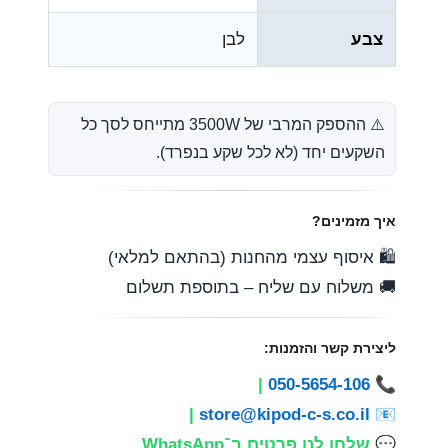
צבע
לבן
⚠️ ההספק המרבי של ‎3500W‎ מתייחס לסך כל
השקעים יחד (לא לכל שקע בנפרד).
איך מזמינים?
🛍️ איסוף עצמי מהחנות (בהתאם למלאי)
🚚 משלוח עם שליח – בתוספת תשלום
ליצירת קשר והזמנות:
|
050-5654-106
📞
|
store@kipod-c-s.co.il
📧
💬
שלחו לנו פרטים ב־WhatsApp