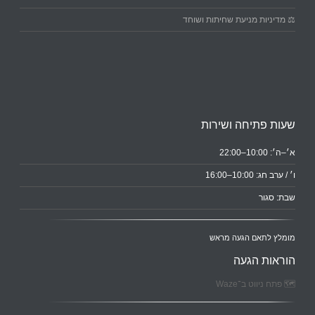
⚖️ מדיניות מניעת שחיתות ושוחד
שעות פתיחה ושירות
א׳–ה׳: 10:00–22:00
ו׳ / ערב חג: 10:00–16:00
שבת: סגור
מומלץ לתאם הגעה מראש
הוראות הגעה
🗺️ פתח ניווט ב־Waze