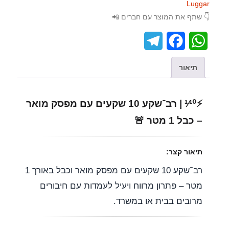
Luggar
👇 שתף את המוצר עם חברים 📲
T
F
W
e
a
h
תיאור
l
c
a
e
e
t
⚡¹⁄¹⁰ | רב־שקע 10 שקעים עם מפסק מואר
g
b
s
– כבל 1 מטר 🚨
r
o
A
a
o
p
תיאור קצר:
m
k
p
רב־שקע 10 שקעים עם מפסק מואר וכבל באורך 1
מטר – פתרון מרווח ויעיל לעמדות עם חיבורים
מרובים בבית או במשרד.