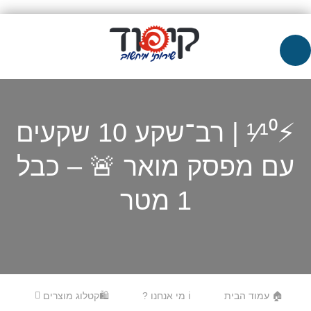
⚡¹⁄¹⁰ | רב־שקע 10 שקעים
עם מפסק מואר 🚨 – כבל
1 מטר
Skip to content
Menu
🏠 עמוד הבית
ℹ️ מי אנחנו ?
🛍️קטלוג מוצרים