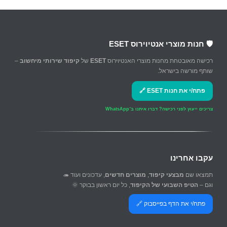
🛡️ חנות מוצרי אנטיוירוס ESET
רכישה מאובטחת מחנות מוצרי האנטיוירוס
ESET
של
קיפוד שירותי מיחשוב
–
שותף מורשה בישראל.
פתח/י את חנות ESET 🔗
צריכים ייעוץ לפני רכישה?
דברו איתנו ב־WhatsApp
עקבו אחרינו
תמצאו שם
מבצעי קיפוד
,
מוצרים חדשים
, עדכונים ועוד 🦔
וגם –
הטיפ השבועי של הקיפוד
, כל יום ראשון בבוקר 🌞
פתח/י את הדף בפייסבוק 🔗