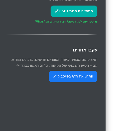
פתח/י את חנות ESET 🔗
צריכים ייעוץ לפני רכישה?
דברו איתנו ב־WhatsApp
עקבו אחרינו
תמצאו שם
מבצעי קיפוד
,
מוצרים חדשים
, עדכונים ועוד 🦔
וגם –
הטיפ השבועי של הקיפוד
, כל יום ראשון בבוקר 🌞
פתח/י את הדף בפייסבוק 🔗