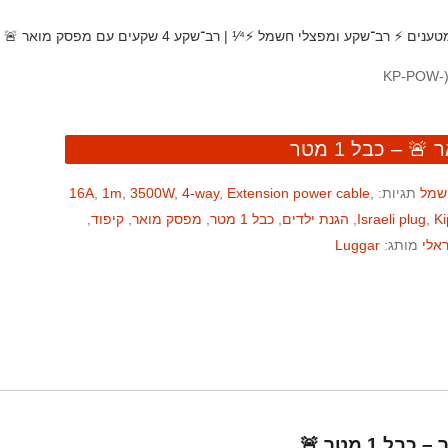
טענים
⚡️ רב־שקע ומפצלי חשמל
⚡¹⁄⁴ | רב־שקע 4 שקעים עם מפסק מואר 🚨 – כבל 1 מטר
חשמל
תגיות:
,
Extension power cable
,
4-way
,
3500W
,
1m
,
16A
K
,
Israeli plug
,
הגנת ילדים
,
כבל 1 מטר
,
מפסק מואר
,
קיפוד
,
אלי
מותג:
Luggar