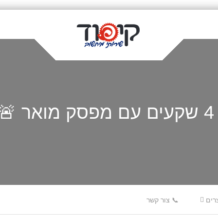
רים
📞 צור קשר