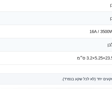
ן
ן
16A / 3500
בן
2×5.25×3.2 ס״מ