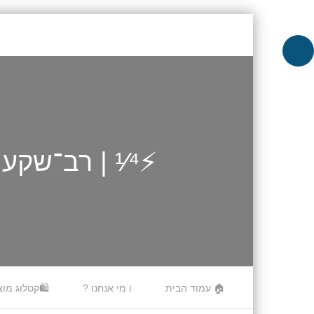
⚡¹⁄⁴ | רב־שקע 4 שקעים עם מפסק מואר 🚨 – כבל 1 מטר
Skip to content
🏠 עמוד הבית
ℹ️ מי אנחנו ?
🛍️קטלוג מוצ
Menu