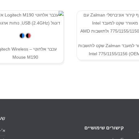
גוף קירור למעבד Zalman שקט לתושבות
עכבר אלחוטי – ech Wireless
Intel ‎775/1155/1156 (OE
Mouse M190
שעו
קישורים שימושיים
א׳–ה׳: 0