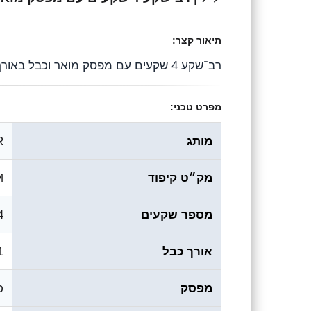
g
b
s
r
o
A
תיאור קצר:
a
o
p
רב־שקע 4 שקעים עם מפסק מואר וכבל באורך 1 מטר – פתרון נוח ובטוח לעמדת עבודה, בית או משרד.
m
k
p
מפרט טכני:
מותג
R
מק״ט קיפוד
M
מספר שקעים
4
אורך כבל
1 מ
מפסק
כ