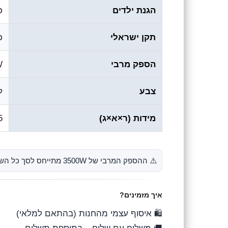
הגנת ילדים
כ
תקן ישראלי
כ
הספק מרבי
W
צבע
ל
מידות (ר×א×ג)
3.5
⚠️ ההספק המרבי של ‎3500W‎ מתייחס לסך כל השקעים יחד (לא לכל שקע בנפרד).
איך מזמינים?
🛍️ איסוף עצמי מהחנות (בהתאם למלאי)