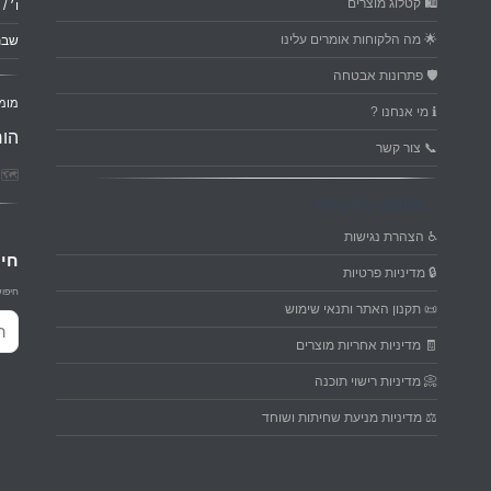
🛍️ קטלוג מוצרים
ו׳ / ער
🌟 מה הלקוחות אומרים עלינו
שבת
🛡️ פתרונות אבטחה
מומ
ℹ️ מי אנחנו ?
הור
📞 צור קשר
🗺️ פ
מסמכי מדיניות
♿ הצהרת נגישות
חיפ
🔒 מדיניות פרטיות
חיפוש
📜 תקנון האתר ותנאי שימוש
חיפו
🧾 מדיניות אחריות מוצרים
📀 מדיניות רישוי תוכנה
⚖️ מדיניות מניעת שחיתות ושוחד