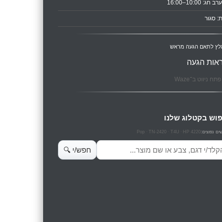
ב חג: 10:00–16:00
: סגור
לץ לתאם הגעה מראש
אות הגעה
תח ניווט ב־Waze
וש בקטלוג שלנו
Pop
TN-2420
T4U
HP 4220
ים נפוצים:
ש מוצרים
חפש/י 🔍