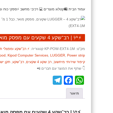
עמוד הבית
🛍️קטלוג מוצרים
💻 רכיבי מחשב
⚡ספקי כוח ומ
⚡¹⁄⁴ | רב־שקע 4 שקעים עם מפסק מואר 🚨 – כבל 1 מטר
מק"ט:
KP-POW-EXT4-1M
קטגוריה:
⚡️ רב־שקע ומפצלי 
ipod
,
Kipod Computer Services
,
LUGGER
,
Power strip
קיפוד שירותי מיחשוב
,
רב שקע 4 שקעים
,
רב־שקע
,
תקן ישר
👇 שתף את המוצר עם חברים 📲
T
F
W
e
a
h
תיאור
l
c
a
e
e
t
⚡¹⁄⁴ | רב־שקע 4 שקעים עם מפסק מואר – כבל 1 מטר 🚨