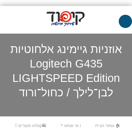
אוזניות גיימינג אלחוטיות
Logitech G435
LIGHTSPEED Edition
לבן־לילך / כחול־ורוד
Skip to content
Menu
🏠 עמוד הבית
ℹ️ מי אנחנו ?
🛍️קטלוג מוצרים