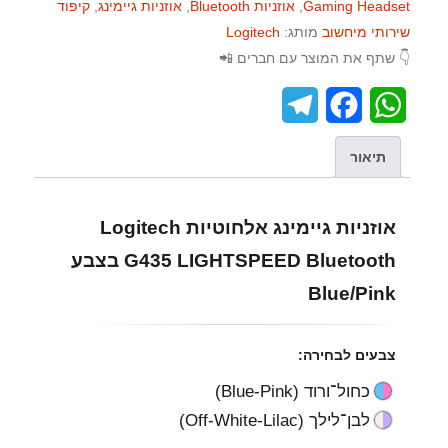
Gaming Headset
,
אוזניות Bluetooth
,
אוזניות גיימינג
,
קיפוד
שירותי מיחשוב
מותג:
Logitech
👇 שתף את המוצר עם חברים 📲
T
F
W
e
a
h
תיאור
l
c
a
e
e
t
אוזניות גיימינג אלחוטיות Logitech
g
b
s
G435 LIGHTSPEED Bluetooth בצבע
r
o
A
Blue/Pink
a
o
p
צבעים לבחירה:
m
k
p
כחול־ורוד (Blue-Pink)
לבן־לילך (Off-White-Lilac)