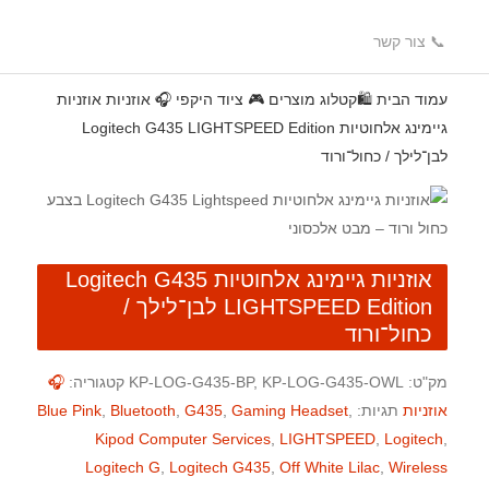
📞 צור קשר
עמוד הבית
🛍️קטלוג מוצרים
🎮 ציוד היקפי
🎧 אוזניות
אוזניות
גיימינג אלחוטיות Logitech G435 LIGHTSPEED Edition
לבן־לילך / כחול־ורוד
אוזניות גיימינג אלחוטיות Logitech G435
LIGHTSPEED Edition לבן־לילך /
כחול־ורוד
מק"ט:
KP-LOG-G435-BP, KP-LOG-G435-OWL
קטגוריה:
🎧
אוזניות
תגיות:
,
Gaming Headset
,
G435
,
Bluetooth
,
Blue Pink
Kipod Computer Services
,
LIGHTSPEED
,
Logitech
,
Logitech G
,
Logitech G435
,
Off White Lilac
,
Wireless