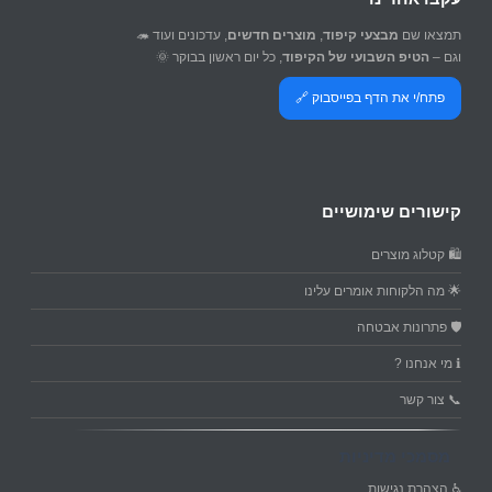
תמצאו שם
מבצעי קיפוד
,
מוצרים חדשים
, עדכונים ועוד 🦔
וגם –
הטיפ השבועי של הקיפוד
, כל יום ראשון בבוקר 🌞
פתח/י את הדף בפייסבוק 🔗
קישורים שימושיים
🛍️ קטלוג מוצרים
🌟 מה הלקוחות אומרים עלינו
🛡️ פתרונות אבטחה
ℹ️ מי אנחנו ?
📞 צור קשר
מסמכי מדיניות
♿ הצהרת נגישות