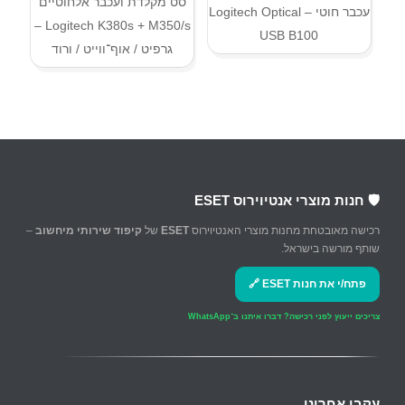
סט מקלדת ועכבר אלחוטיים
עכבר חוטי – Logitech Optical
Logitech K380s + M350/s –
USB B100
גרפיט / אוף־ווייט / ורוד
🛡️ חנות מוצרי אנטיוירוס ESET
רכישה מאובטחת מחנות מוצרי האנטיוירוס
ESET
של
קיפוד שירותי מיחשוב
–
שותף מורשה בישראל.
פתח/י את חנות ESET 🔗
צריכים ייעוץ לפני רכישה?
דברו איתנו ב־WhatsApp
עקבו אחרינו