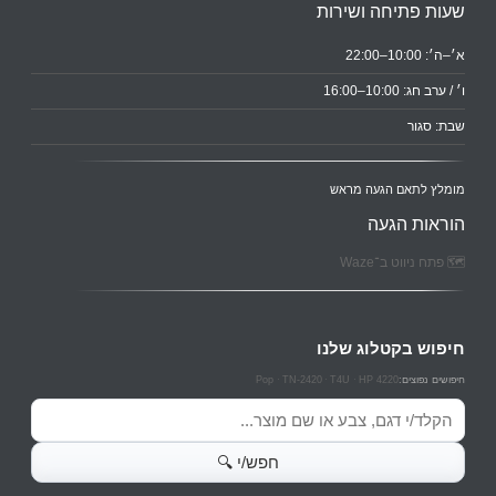
שעות פתיחה ושירות
א׳–ה׳: 10:00–22:00
ו׳ / ערב חג: 10:00–16:00
שבת: סגור
מומלץ לתאם הגעה מראש
הוראות הגעה
🗺️ פתח ניווט ב־Waze
חיפוש בקטלוג שלנו
Pop
TN-2420
T4U
HP 4220
חיפושים נפוצים:
חיפוש מוצרים
חפש/י 🔍