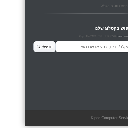
תח ניווט ב־Waze
וש בקטלוג שלנו
Pop
TN-2420
T4U
HP 4220
ים נפוצים:
ש מוצרים
חפש/י 🔍