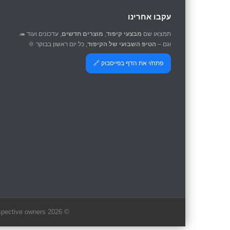
עקבו אחרינו
תמצאו שם
מבצעי קיפוד
,
מוצרים חדשים
, עדכונים ועוד 🦔
וגם –
הטיפ השבועי של הקיפוד
, כל יום ראשון בבוקר 🌞
פתח/י את הדף בפייסבוק 🔗
© 2026 Kipod Computer Services. All rights reserved. All brands and trademarks are the property of their respective owners.