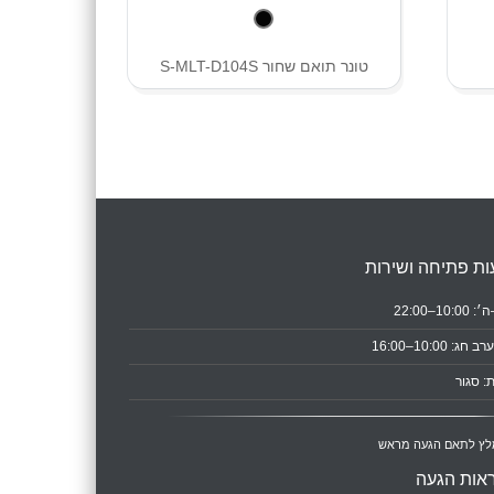
טונר תואם שחור S-MLT-D104S
ת פתיחה ושירות
10:0–22:00
ב חג: 10:00–16:00
: סגור
לץ לתאם הגעה מראש
אות הגעה