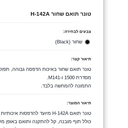
e
e
t
טונר תואם שחור H-142A
g
b
s
r
o
A
צבעים לבחירה:
a
o
p
שחור (Black)
m
k
p
תיאור קצר:
מסדרת 1500 ו-M141.
התמונה להמחשה בלבד.
תיאור המוצר:
טונר תואם H-142A מיועד להדפסות איכותיות וחדות במדפסות HP מסדרת LaserJet 1500 החדשה.
כולל תוף מובנה, קל להתקנה ותואם באופן מ