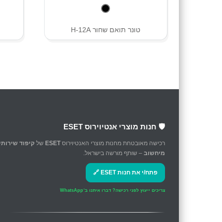
טונר תואם שחור H-12A
🛡️ חנות מוצרי אנטיוירוס ESET
רכישה מאובטחת מחנות מוצרי האנטיוירוס
ESET
של
קיפוד שירותי
מיחשוב
– שותף מורשה בישראל.
פתח/י את חנות ESET 🔗
צריכים ייעוץ לפני רכישה?
דברו איתנו ב־WhatsApp