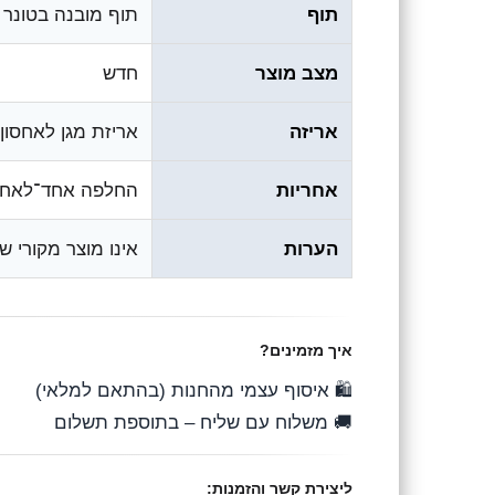
תוף
תוף מובנה בטונר (ntegrated Drum Unit
מצב מוצר
חדש
אריזה
אריזת מגן לאחסון
אחריות
החלפה אחד־לאחד
הערות
אינו מוצר מקורי של HP; התאימות והתפוקה עשויות להשתנות לפי דגם וסו
איך מזמינים?
🛍️ איסוף עצמי מהחנות (בהתאם למלאי)
🚚 משלוח עם שליח – בתוספת תשלום
ליצירת קשר והזמנות: