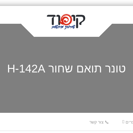
טונר תואם שחור H-142A
רים
📞 צור קשר