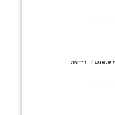
טונר תואם שחור באיכות הדפסה גבוהה, תפוקה משוערת של עד ‎950‎ עמודים (A4, כיסוי ‎5%‎). מתאים למדפסות HP LaserJet החדשות