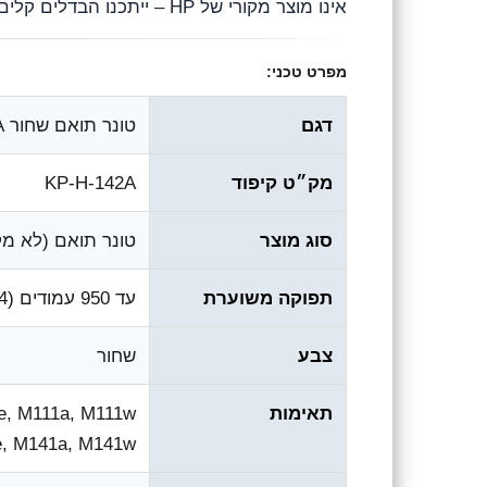
אינו מוצר מקורי של HP – ייתכנו הבדלים קלים בגוון או בעיצוב האריזה.
מפרט טכני:
דגם
טונר תואם שחור H-142A
מק״ט קיפוד
KP-H-142A
סוג מוצר
טונר תואם (לא מקו
תפוקה משוערת
עד ‎950‎ עמודים (A4, כיסוי ‎5%‎)
צבע
שחור
תאימות
, M111a, M111w;
e, M141a, M141w