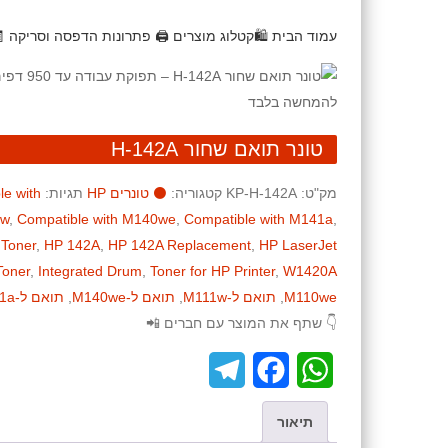
עמוד הבית
🛍️קטלוג מוצרים
🖨️ פתרונות הדפסה וסריקה
טונר תואם שחור H-142A
מק"ט:
KP-H-142A
קטגוריה:
⚫ טונרים HP
תגיות:
le with
1w
,
Compatible with M140we
,
Compatible with M141a
,
 Toner
,
HP 142A
,
HP 142A Replacement
,
HP LaserJet
Toner
,
Integrated Drum
,
Toner for HP Printer
,
W1420A
M110we
,
תואם ל-M111w
,
תואם ל-M140we
,
תואם ל-M141a
👇 שתף את המוצר עם חברים 📲
T
F
W
e
a
h
תיאור
l
c
a