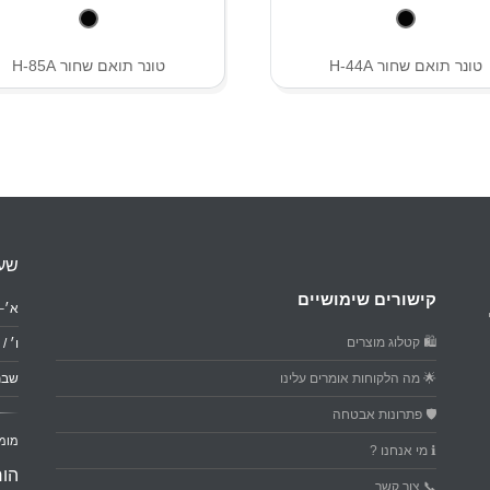
טונר תואם שחור H-44A
טונר תואם שחור H-85A
שעו
קישורים שימושיים
א׳–ה׳: 0
🛍️ קטלוג מוצרים
ו׳ / ער
🌟 מה הלקוחות אומרים עלינו
שבת
🛡️ פתרונות אבטחה
מומ
ℹ️ מי אנחנו ?
הור
📞 צור קשר