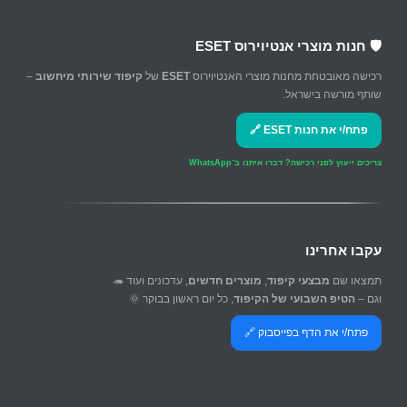
🛡️ חנות מוצרי אנטיוירוס ESET
רכישה מאובטחת מחנות מוצרי האנטיוירוס
ESET
של
קיפוד שירותי מיחשוב
–
שותף מורשה בישראל.
פתח/י את חנות ESET 🔗
צריכים ייעוץ לפני רכישה?
דברו איתנו ב־WhatsApp
עקבו אחרינו
תמצאו שם
מבצעי קיפוד
,
מוצרים חדשים
, עדכונים ועוד 🦔
וגם –
הטיפ השבועי של הקיפוד
, כל יום ראשון בבוקר 🌞
פתח/י את הדף בפייסבוק 🔗