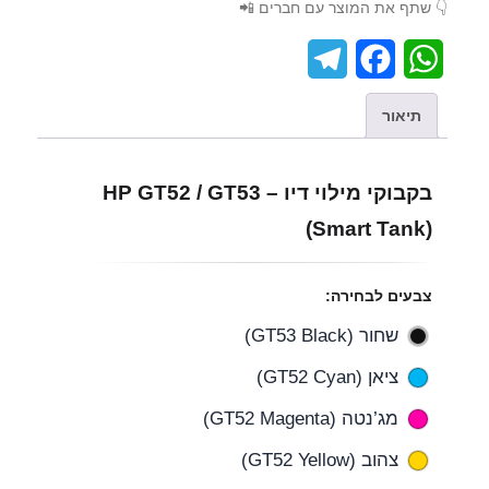
👇 שתף את המוצר עם חברים 📲
T
F
W
e
a
h
תיאור
l
c
a
e
e
t
בקבוקי מילוי דיו – HP GT52 / GT53
g
b
s
(Smart Tank)
r
o
A
a
o
p
צבעים לבחירה:
m
k
p
שחור (GT53 Black)
ציאן (GT52 Cyan)
מג’נטה (GT52 Magenta)
צהוב (GT52 Yellow)