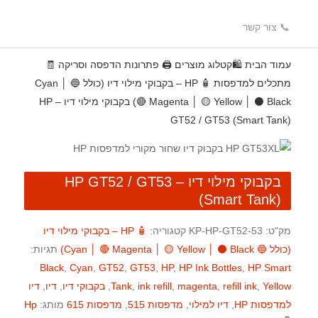
📞 צור קשר
עמוד הבית
🛍️קטלוג מוצרים
🖨️ פתרונות הדפסה וסריקה
🧾
מתכלים למדפסות
🧴 HP – בקבוקי מילוי דיו (כולל 🔵 Cyan │
🔴 Magenta │ 🟡 Yellow │ ⚫ Black)
בקבוקי מילוי דיו – HP
GT52 / GT53 (Smart Tank)
בקבוקי מילוי דיו – HP GT52 / GT53
(Smart Tank)
מק"ט:
KP-HP-GT52-53
קטגוריה:
🧴 HP – בקבוקי מילוי דיו
(כולל 🔵 Cyan │ 🔴 Magenta │ 🟡 Yellow │ ⚫ Black)
תגיות:
Black
,
Cyan
,
GT52
,
GT53
,
HP
,
HP Ink Bottles
,
HP Smart
Yellow
,
refill ink
,
magenta
,
ink refill
,
Tank
,
בקבוקי דיו
,
דיו
,
דיו
למדפסות HP
,
דיו למילוי
,
מדפסות 515
,
מדפסות 615
מותג:
Hp