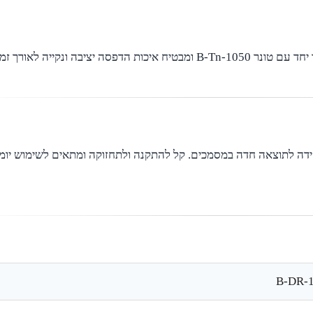
תוף תואם למדפסות Brother מהסדרה הוותיקה, עובד יחד עם טונר B-Tn-1050 ומבטיח איכות הדפסה יצ