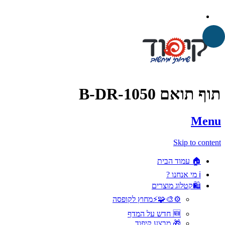
תוף תואם B-DR-1050
Menu
Skip to content
🏠 עמוד הבית
ℹ️ מי אנחנו ?
🛍️קטלוג מוצרים
⚙️🎨🧩⚡️מחוץ לקופסה
🆕 חדש על המדף
🎁 מבצע קיפוד