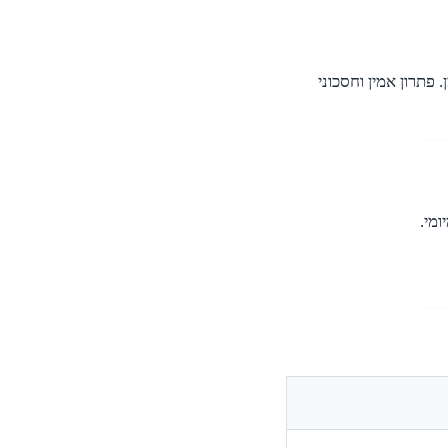
יבה ונקייה לאורך זמן. פתרון אמין וחסכוני