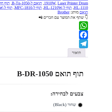
Laser Printer Drum
,
1910W
,
תואם ל-B-Tn-1050
,
תוף חלופי r
HL-1110
,
תוף ל-HL-1210W
,
תוף ל-MFC-1810
,
תוף ל-MFC-1910W
תואם
מותג:
Brother
👇 שתף את המוצר עם חברים 📲
WhatsApp
Facebook
Telegram
תיאור
תוף תואם B-DR-1050
צבעים לבחירה:
שחור (Black)