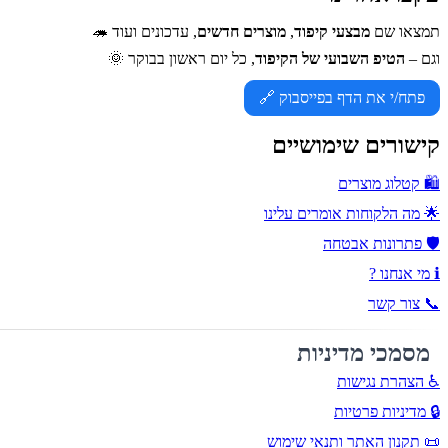
תמצאו שם
מבצעי קיפוד
,
מוצרים חדשים
, עדכונים ועוד 🦔
וגם –
הטיפ השבועי של הקיפוד
, כל יום ראשון בבוקר 🌞
פתח/י את הדף בפייסבוק 🔗
קישורים שימושיים
🛍️ קטלוג מוצרים
🌟 מה הלקוחות אומרים עלינו
🛡️ פתרונות אבטחה
ℹ️ מי אנחנו ?
📞 צור קשר
מסמכי מדיניות
♿ הצהרת נגישות
🔒 מדיניות פרטיות
📜 תקנון האתר ותנאי שימוש