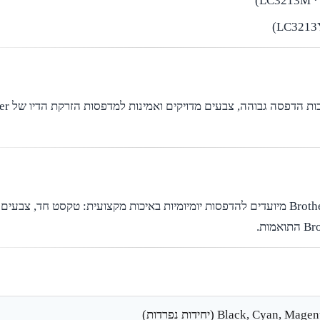
ראשי הדיו המקוריים LC3213 של Brother מיועדים להדפסות יומיומיות באיכות מקצועית: טק
Black, Cyan,  (יחידות נפרדות)