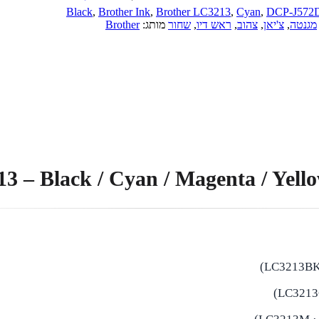
Black
,
Brother Ink
,
Brother LC3213
,
Cyan
,
DCP-J57
מגנטה
,
צ'יאן
,
צהוב
,
ראש דיו
,
שחור
מותג:
Brother