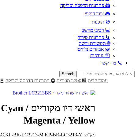
🖨️ פתרונות הדפסה וסריקה
🎮 ציוד היקפי
💿 תוכנות
💻 רכיבי מחשב
🌀 פתרונות קירור
🌐 תקשורת ורשת
🧩 אביזרים נלווים
📦 עודפים
📞 צור קשר
Search
for:
עמוד הבית
🛍️קטלוג מוצרים
🖨️ פתרונות הדפסה וסריקה
🧾
ראשי דיו מ
Magenta / Yellow
מק"ט:
C,KP-BR-LC3213-M,KP-BR-LC3213-Y,