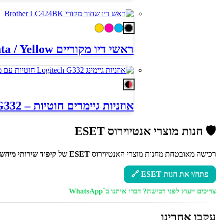
ראשי דיו מקוריים Brother LC424 – Black / Cyan / Magenta / Yellow
אוזניות גיימרים חוטיות – Logitech G332
🛡️ חנות מוצרי אנטיוירוס ESET
רכישה מאובטחת מחנות מוצרי האנטיוירוס
ESET
של
קיפוד שירותי מיחשו
פתח/י את חנות ESET 🔗
צריכים ייעוץ לפני רכישה?
דברו איתנו ב־WhatsApp
עקבו אחרינו