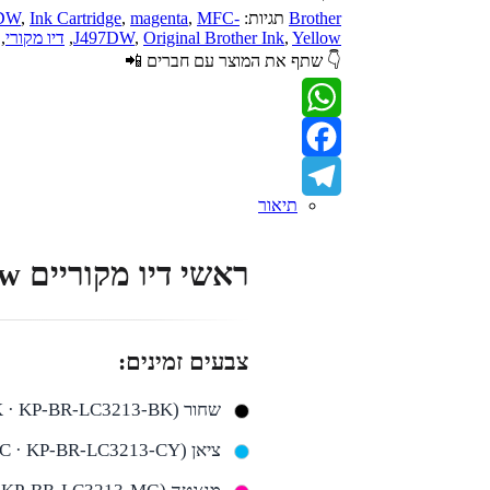
Brother
תגיות:
MFC-
,
magenta
,
Ink Cartridge
,
2DW
Yellow
,
Original Brother Ink
,
J497DW
,
דיו מקורי
,
👇 שתף את המוצר עם חברים 📲
WhatsApp
Facebook
תיאור
Telegram
ראשי דיו מקוריים Brother LC3213 – Black / Cyan / Magenta / Yellow
צבעים זמינים:
שחור (LC3213BK · KP-BR-LC3213-BK)
ציאן (LC3213C · KP-BR-LC3213-CY)