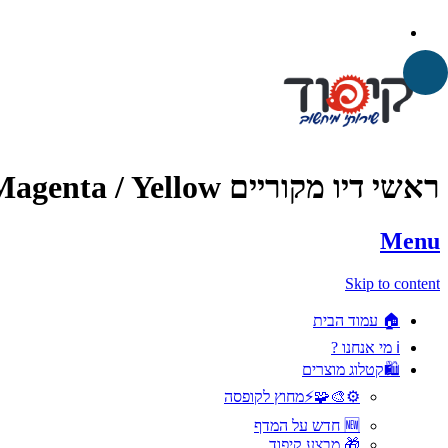
ראשי דיו מקוריים Brother LC3213 – Black / Cyan / Magenta / Yellow
Menu
Skip to content
🏠 עמוד הבית
ℹ️ מי אנחנו ?
🛍️קטלוג מוצרים
⚙️🎨🧩⚡️מחוץ לקופסה
🆕 חדש על המדף
🎁 מבצע קיפוד