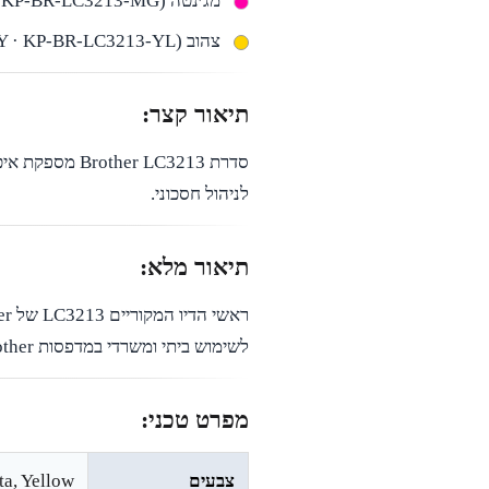
מג׳נטה (LC3213M · KP-BR-LC3213-MG)
צהוב (LC3213Y · KP-BR-LC3213-YL)
תיאור קצר:
לניהול חסכוני.
תיאור מלא:
לשימוש ביתי ומשרדי במדפסות Brother התואמות.
מפרט טכני:
צבעים
Magenta, Yellow