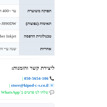
תפוקה משוערת
עד ~‎400‎ דפים לכל צבע (ISO/IEC 24711 – עשוי להשתנות לפי דגם/אזור)
תאימות (נפוצות)
FC-J890DW
טכנולוגיית הדפסה
her Inkjet
אחריות
שנה ע״י היבואן הרשמי של
ליצירת קשר והזמנות:
|
050-5654-106
📞
|
store@kipod-c-s.co.il
📧
💬
שלחו לנו פרטים ב־WhatsApp