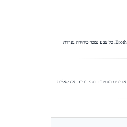
סדרת Brother LC3213 מספקת איכות הדפסה גבוהה, צבעים מדויקים ואמינות למדפסות הזרקת הדיו של Brother. כל צבע נמכר כיחידה נפרדת
סט חד, צבעים אחידים ועמידות בפני דהייה. אידיאליים