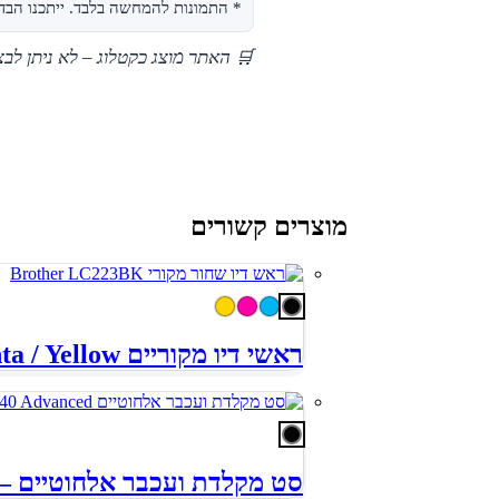
* התמונות להמחשה בלבד. ייתכנו הבדלי
🛒 האתר מוצג כקטלוג – לא ניתן לב
מוצרים קשורים
ראשי דיו מקוריים Brother LC223 – Black / Cyan / Magenta / Yellow
סט מקלדת ועכבר אלחוטיים – ogitech MK540 Advanced