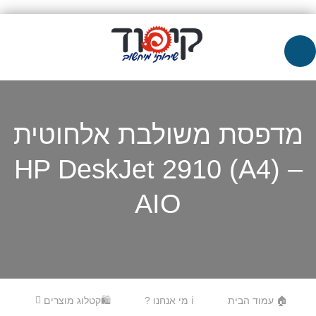
מדפסת משולבת אלחוטית
– (A4) HP DeskJet 2910
AIO
Skip to content
Menu
🏠 עמוד הבית
ℹ️ מי אנחנו ?
🛍️קטלוג מוצרים