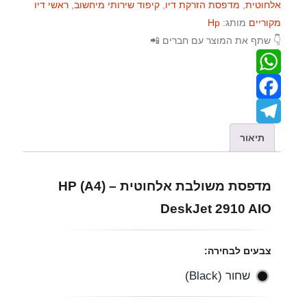
אלחוטית
,
מדפסת הזרקת דיו
,
קיפוד שירותי מיחשוב
,
ראשי דיו
מקוריים
מותג:
Hp
👇 שתף את המוצר עם חברים 📲
W
F
h
T
a
a
תיאור
e
c
t
מדפסת משולבת אלחוטית – (A4) HP
e
s
l
DeskJet 2910 AIO
A
b
e
p
o
g
צבעים לבחירה:
p
o
r
שחור (Black)
a
k