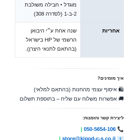
מוגדל • חבילה משולבת
2-ב-1 (לסדרה 308)
אחריות
שנה אחת ע״י היבואן
הרשמי של HP בישראל
(בהתאם לתנאי היצרן).
איך מזמינים?
🛍️ איסוף עצמי מהחנות (בהתאם למלאי)
🚚 אפשרות משלוח עם שליח – בתוספת תשלום
ליצירת קשר והזמנות:
|
050-5654-106
📞
|
store@kipod-c-s.co.il
📧