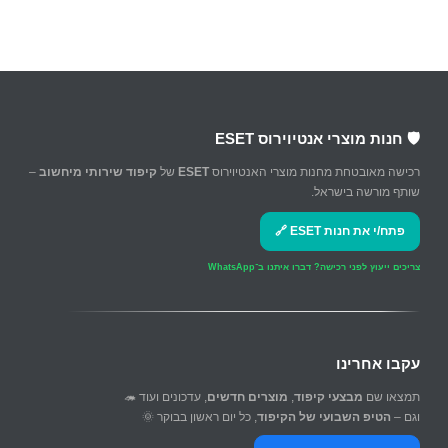
🛡️ חנות מוצרי אנטיוירוס ESET
רכישה מאובטחת מחנות מוצרי האנטיוירוס
ESET
של
קיפוד שירותי מיחשוב
–
שותף מורשה בישראל.
פתח/י את חנות ESET 🔗
צריכים ייעוץ לפני רכישה?
דברו איתנו ב־WhatsApp
עקבו אחרינו
תמצאו שם
מבצעי קיפוד
,
מוצרים חדשים
, עדכונים ועוד 🦔
וגם –
הטיפ השבועי של הקיפוד
, כל יום ראשון בבוקר 🌞