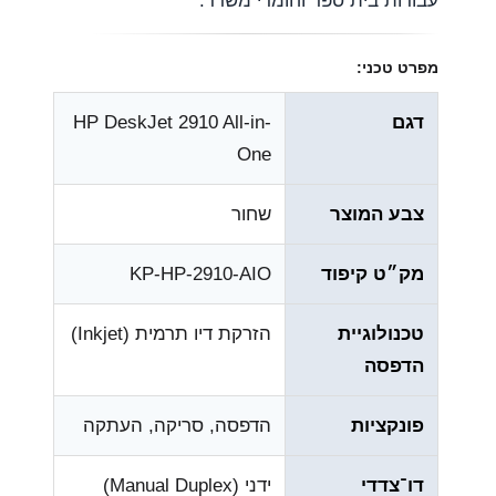
עבודות בית ספר וחומרי משרד.
מפרט טכני:
דגם
HP DeskJet 2910 All-in-
One
צבע המוצר
שחור
מק״ט קיפוד
KP-HP-2910-AIO
טכנולוגיית
הזרקת דיו תרמית (Inkjet)
הדפסה
פונקציות
הדפסה, סריקה, העתקה
דו־צדדי
ידני (Manual Duplex)