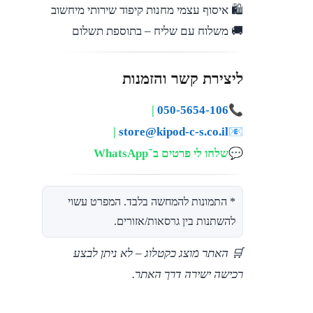
🛍️ איסוף עצמי מחנות קיפוד שירותי מיחשוב
🚚 משלוח עם שליח – בתוספת תשלום
ליצירת קשר והזמנות
📞
|
050-5654-106
📧
|
store@kipod-c-s.co.il
💬
שלחו לי פרטים ב־WhatsApp
* התמונות להמחשה בלבד. המפרט עשוי
להשתנות בין גרסאות/אזורים.
🛒 האתר מוצג כקטלוג – לא ניתן לבצע
רכישה ישירה דרך האתר.