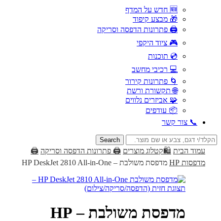
🆕 חדש על המדף
🎁 מבצע קיפוד
🖨️ פתרונות הדפסה וסריקה
🎮 ציוד היקפי
💿 תוכנות
💻 רכיבי מחשב
🌀 פתרונות קירור
🌐 תקשורת ורשת
🧩 אביזרים נלווים
📦 עודפים
📞 צור קשר
Search
for:
עמוד הבית
🛍️קטלוג מוצרים
🖨️ פתרונות הדפסה וסריקה
🖨️
מדפסות HP
מדפסת משולבת – HP DeskJet 2810 All-in-One
מדפסת משולבת – HP