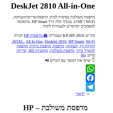
DeskJet 2810 All-in-One
מדפסת משולבת בסיסית לבית: הדפסה/סריקה/העתקה,
‎Wi-Fi‎ ו־USB, עבודה קלה דרך ‎HP Smart‎. מתאימה
למסמכים יומיומיים ולעבודות לימוד.
מק"ט:
KP-HP-2810
קטגוריה:
🖨️ מדפסות HP
תגיות:
,
305XL
,
All In One
,
DeskJet 2810
,
HP Smart
,
Wi-Fi
הזרקת דיו
,
העתקה
,
מדפסת
,
מדפסת ביתית
,
מדפסת
למשרד ביתי
,
מדפסת משולבת
,
מחסניות 305
,
סריקה
מותג:
Hp
👇 שתף את המוצר עם חברים 📲
WhatsApp
Facebook
תיאור
Telegram
מדפסת משולבת – HP