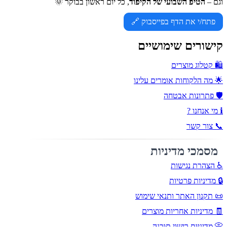
וגם –
הטיפ השבועי של הקיפוד
, כל יום ראשון בבוקר 🌞
פתח/י את הדף בפייסבוק 🔗
קישורים שימושיים
🛍️ קטלוג מוצרים
🌟 מה הלקוחות אומרים עלינו
🛡️ פתרונות אבטחה
ℹ️ מי אנחנו ?
📞 צור קשר
מסמכי מדיניות
♿ הצהרת נגישות
🔒 מדיניות פרטיות
📜 תקנון האתר ותנאי שימוש
🧾 מדיניות אחריות מוצרים
📀 מדיניות רישוי תוכנה