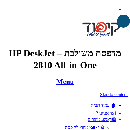
מדפסת משולבת – HP DeskJet
2810 All-in-One
Menu
Skip to content
🏠 עמוד הבית
ℹ️ מי אנחנו ?
🛍️קטלוג מוצרים
⚙️🎨🧩⚡️מחוץ לקופסה