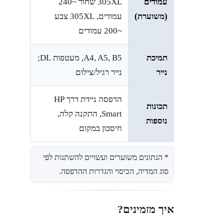
עמודים
305XL שחור ~240
(משוערת)
עמודים, 305XL צבע
~200 עמודים
תמיכת
A4, A5, B5, מעטפות DL;
נייר
נייר רגיל/צילום
הדפסה ניידת דרך HP
תכונות
Smart, התקנה קלה,
נוספות
חיסכון במקום
* הנתונים משוערים ועשויים להשתנות לפי
סוג המדיה, הכיסוי והגדרות ההדפסה.
איך מזמינים?