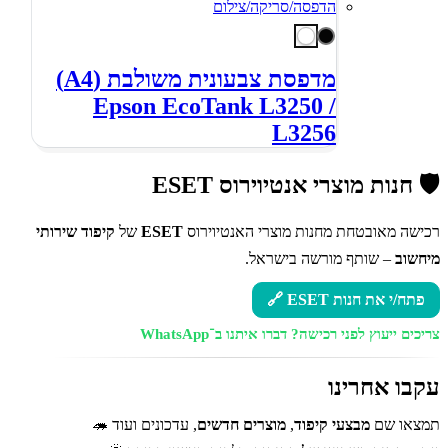
מדפסת צבעונית משולבת (A4)
Epson EcoTank L3250 /
L3256
🛡️ חנות מוצרי אנטיוירוס ESET
רכישה מאובטחת מחנות מוצרי האנטיוירוס
ESET
של
קיפוד שירותי
מיחשוב
– שותף מורשה בישראל.
פתח/י את חנות ESET 🔗
צריכים ייעוץ לפני רכישה?
דברו איתנו ב־WhatsApp
עקבו אחרינו
תמצאו שם
מבצעי קיפוד
,
מוצרים חדשים
, עדכונים ועוד 🦔