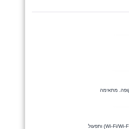
EcoTank חסכונית ובקרת דיו שקופה. מתאימה
Epson EcoTank L3250/L3256 מאחדת נוחות וחיסכון: מכלי דיו ניתנים למילוי קל, חיבור אלחוטי מהיר (Wi-Fi/Wi-Fi Direct) ותפעול