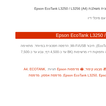
A4) Epson EcoTank L3250 / 
מדפסת משולבת צבעונית עם מיכלי דיו ניתנים למילוי (EcoTank), חיבור ‎Wi-Fi/USB, הדפסה חסכונית במיוחד. מתאימה
לבית ולמשרד קטן: הדפסה/סריקה/העתקה, רזולוציה גבוהה ותפוקות דיו מרשימות (BK עד כ-4,500 דף; צבע עד כ-7,500
 מבצע קיפוד
,
🖨️ מדפסות Epson
תגיות:
,
ECOTANK
,
A4
Epso
,
Epson EcoTank L3250
,
מדפסת אפסון
,
מדפסת