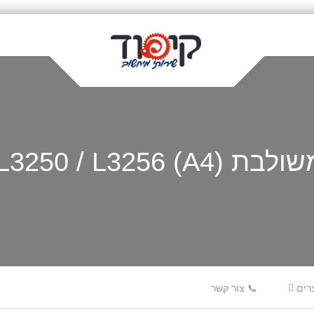
A4) Epson EcoTank
רים
📞 צור קשר