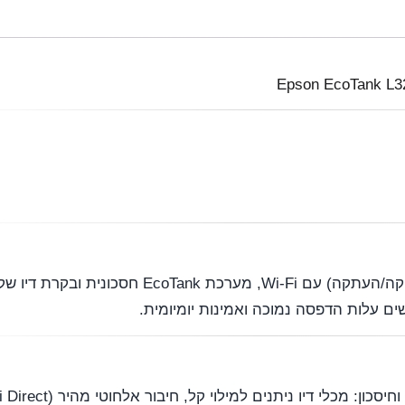
מדפסת משולבת ביתית/משרדית (הדפסה/סריקה/העתקה) עם Wi-Fi, מערכת 
 עלות הדפסה נמוכה ואמינות יומיומית.