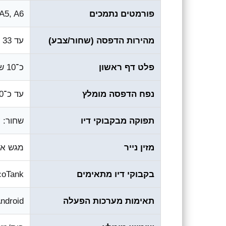
פורמטים נתמכים
4, Letter, A5, A6
מהירות הדפסה (שחור/צבע)
עד ‎33‎ דפים/דקה (שחור) • עד ‎15‎ דפים/דקה (צבע)
פלט דף ראשון
כ־‎10‎ שניות (משוער)
נפח הדפסה מומלץ
עד כ־‎3,000‎ עמודים בחודש
תפוקה מבקבוקי דיו
שחור: עד ‎4,500‎ דפים • צבע (CMY מצרפי
מזין נייר
מגש אח
בקבוקי דיו מתאימים
Epson EcoTank סדרה מקורית ‎103‎
תאימות מערכות הפעלה
S/Android