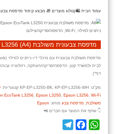
עמוד הבית
🛍️קטלוג מוצרים
🎁 מבצע קיפוד
מדפסת צבעונית משולבת (L3256
מדפסת צבעונית משולבת (A4) Epson EcoTank L3250 / L3256
דף*).
מק"ט:
KP-EP-L3250-BK, KP-EP-L3256-WH
קטגוריות:
n EcoTank L3256
,
Epson L3250
,
Epson L3256
,
Wi-Fi
משולבת
,
מדפסת צבע
מותג:
Epson
👇 שתף את המוצר עם חברים 📲
T
F
W