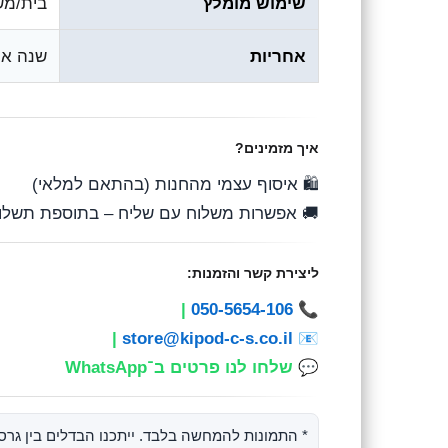
סכוניות
שימוש מומלץ
 לתנאי היצרן)
אחריות
איך מזמינים?
🛍️ איסוף עצמי מהחנות (בהתאם למלאי)
 אפשרות משלוח עם שליח – בתוספת תשלום
ליצירת קשר והזמנות:
|
050-5654-106
📞
|
store@kipod-c-s.co.il
📧
שלחו לנו פרטים ב־WhatsApp
💬
המחשה בלבד. ייתכנו הבדלים בין גרסאות אזוריות.