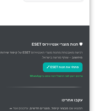
🛡️ חנות מוצרי אנטיוירוס ESET
רכישה מאובטחת מחנות מוצרי האנטיוירוס
ESET
של
קיפוד שירותי
מיחשוב
– שותף מורשה בישראל.
פתח/י את חנות ESET 🔗
צריכים ייעוץ לפני רכישה?
דברו איתנו ב־WhatsApp
עקבו אחרינו
תמצאו שם
מבצעי קיפוד
,
מוצרים חדשים
, עדכונים ועוד 🦔