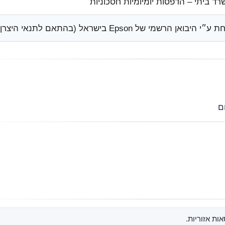
בית/משרד ביתי – הדפסות יומיומיות ח
שנה אחת ע״י היבואן הרשמי של Epson בישראל (בהתאם

* התמונות ל