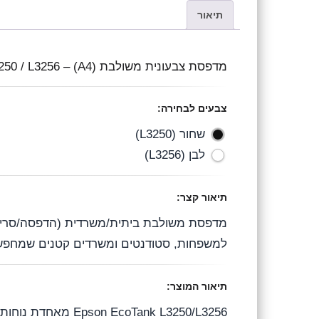
e
a
h
תיאור
l
c
a
e
e
t
מדפסת צבעונית משולבת (A4) – Epson EcoTank L3250 / L3256
g
b
s
r
o
A
צבעים לבחירה:
a
o
p
שחור (L3250)
לבן (L3256)
m
k
p
תיאור קצר:
למשפחות, סטודנטים ומשרדים קטנים שמחפשים
תיאור המוצר: