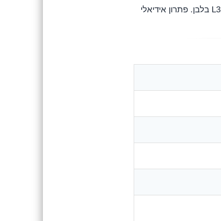
פשוט למגוון משימות – הדפסה, סריקה והעתקה. ההבדל בין הדגמים הוא צבע הגוף בלבד: L3250 בשחור ו-L3256 בלבן. פתרון אידיאלי