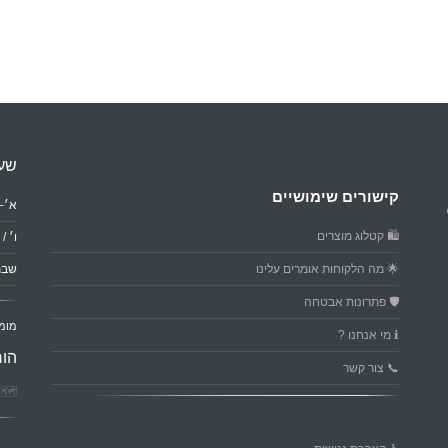
שעו
קישורים שימושיים
א׳–ה׳: 0
🛍️ קטלוג מוצרים
ו׳ / ער
🌟 מה הלקוחות אומרים עלינו
שבת
🛡️ פתרונות אבטחה
מומ
ℹ️ מי אנחנו ?
הור
📞 צור קשר
🗺️ פ
מסמכי מדיניות