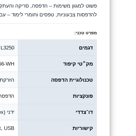
להדפסות צבעוניות, טפסים וחומרי לימוד – עם
מפרט טכני:
דגמים
L3250 (שחור) • L3256 (לבן)
מק״טי קיפוד
256-WH
טכנולוגיית הדפסה
הזרקת דיו EcoTank (מכלי דיו
פונקציות
הדפסה, סר
דו־צדדי
ידני (Manual Duplex)
קישוריות
ct, USB