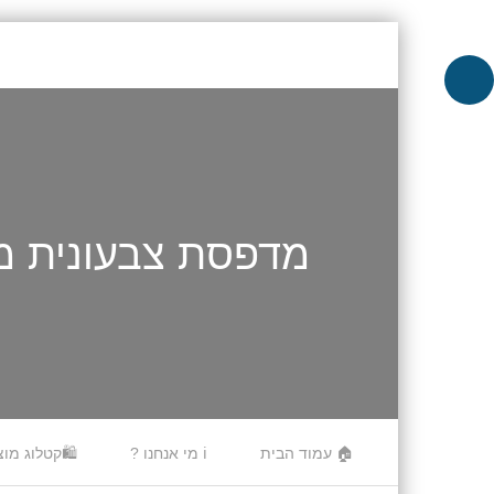
מדפסת צבעונית משולבת ( L3250 / L3256
Skip to content
🏠 עמוד הבית
ℹ️ מי אנחנו ?
🛍️קטלוג מוצ
Menu