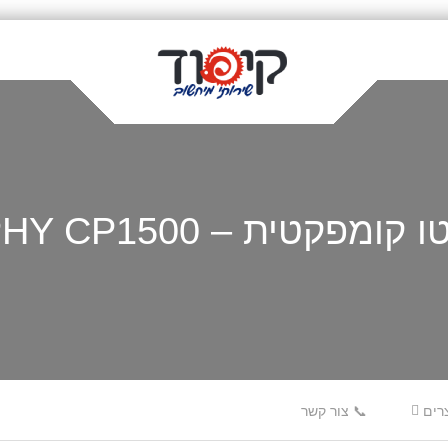
ית – Canon SELPHY CP1500
רים
📞 צור קשר