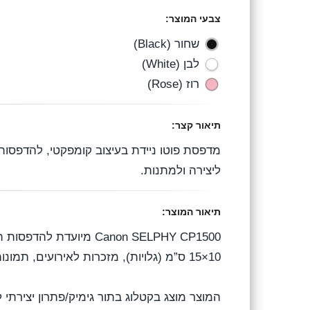
r
o
A
צבעי המוצר:
a
o
p
שחור (Black)
לבן (White)
m
k
p
רוז (Rose)
תיאור קצר:
מדפסת פוטו ניידת בעיצוב קומפקטי, להדפסות
ליצירה ולמתנות.
תיאור המוצר:
Canon SELPHY CP1500 מ
10×15 ס”מ (גלויות), מזכרות לאירועים, תמונות משפחתיות ועבודות יצירה.
המוצר מוצג בקטלוג בתור גימיק/פתרון יצירתי 