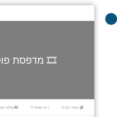
🎞️ מדפסת פוטו קומפקט
Skip to content
🏠 עמוד הבית
ℹ️ מי אנחנו ?
🛍️קטלוג מוצ
Menu