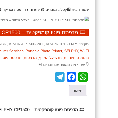
עמוד הבית
🛍️קטלוג מוצרים
🖨️ פתרונות הדפסה וסריקה
🖨
🎞️ מדפסת פוטו קומפקטית – Canon SELPHY CP1500
מק"ט:
-BK , KP-CN-CP1500-WH , KP-CN-CP1500-RS
uter Services
,
Portable Photo Printer
,
SELPHY
,
Wi-Fi
בהזמנה מיוחדת
,
חדש על המדף
,
מדפסות
,
מדפסת פוטו
,
👇 שתף את המוצר עם חברים 📲
T
F
W
e
a
h
תיאור
l
c
a
e
e
t
🎞️ מדפסת פוטו קומפקטית – Canon SELPHY CP1500
g
b
s