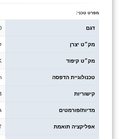
מפרט טכני:
דגם
0
מק״ט יצרן
ל
מק״ט קיפוד
K
טכנולוגיית הדפסה
on
קישוריות
SB
מדיות/פורמטים
גלויו
אפליקציה תואמת
T