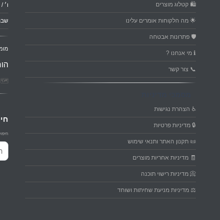
🛍️ קטלוג מוצרים
ו׳ / ער
🌟 מה הלקוחות אומרים עלינו
שבת
🛡️ פתרונות אבטחה
מומ
ℹ️ מי אנחנו ?
הור
📞 צור קשר
🗺️ פ
מסמכי מדיניות
♿ הצהרת נגישות
חיפ
🔒 מדיניות פרטיות
חיפוש
📜 תקנון האתר ותנאי שימוש
חיפו
🧾 מדיניות אחריות מוצרים
📀 מדיניות רישוי תוכנה
⚖️ מדיניות מניעת שחיתות ושוחד