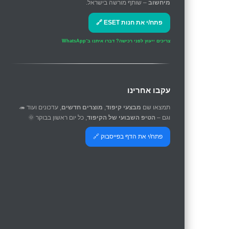
מיחשוב
– שותף מורשה בישראל.
פתח/י את חנות ESET 🔗
צריכים ייעוץ לפני רכישה?
דברו איתנו ב־WhatsApp
עקבו אחרינו
תמצאו שם
מבצעי קיפוד
,
מוצרים חדשים
, עדכונים ועוד 🦔
וגם –
הטיפ השבועי של הקיפוד
, כל יום ראשון בבוקר 🌞
פתח/י את הדף בפייסבוק 🔗