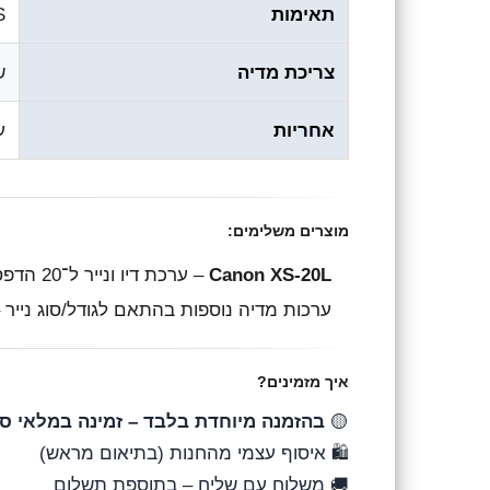
תאימות
S
צריכת מדיה
שי
אחריות
ע״
מוצרים משלימים:
Canon XS-20L
– ערכת דיו ונייר ל־20 הדפסות מרובעות 88×88 מ”מ עם גב דביק (תואם SELPHY QX10 ולדגמים תומכים)
ערכות מדיה נוספות בהתאם לגודל/סוג נייר –
איך מזמינים?
🟡
בהזמנה מיוחדת בלבד – זמינה במלאי ס
🛍️ איסוף עצמי מהחנות (בתיאום מראש)
🚚 משלוח עם שליח – בתוספת תשלום