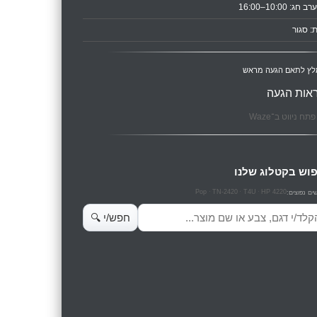
ב חג: 10:00–16:00
: סגור
לץ לתאם הגעה מראש
אות הגעה
תח ניווט ב־Waze
וש בקטלוג שלנו
Pop
TN-2420
T4U
HP 4220
ים נפוצים:
ש מוצרים
חפש/י 🔍