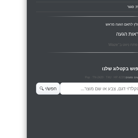
: סגור
לץ לתאם הגעה מראש
אות הגעה
תח ניווט ב־Waze
וש בקטלוג שלנו
Pop
TN-2420
T4U
HP 4220
ים נפוצים:
ש מוצרים
חפש/י 🔍