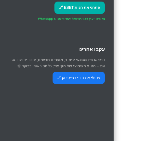
פתח/י את חנות ESET 🔗
צריכים ייעוץ לפני רכישה?
דברו איתנו ב־WhatsApp
עקבו אחרינו
תמצאו שם
מבצעי קיפוד
,
מוצרים חדשים
, עדכונים ועוד 🦔
וגם –
הטיפ השבועי של הקיפוד
, כל יום ראשון בבוקר 🌞
פתח/י את הדף בפייסבוק 🔗