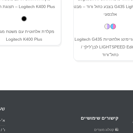
מקלדת אלחוטית עם משטח מגע
אוזניות גיימינג אלחוטיות Logitech G435
Logitech K400 Plus
LIGHTSPEED Edition לבן־לילך /
כחול־ורוד
שעו
קישורים שימושיים
א׳–ה׳: 0
🛍️ קטלוג מוצרים
ו׳ / ער