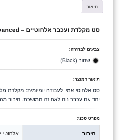
e
a
h
תיאור
l
c
a
e
e
t
סט מקלדת ועכבר אלחוטיים – Logitech MK540 Advanced
g
b
s
r
o
A
צבעים לבחירה:
a
o
p
שחור (Black)
m
k
p
תיאור המוצר:
סט אלחוטי אמין לעבודה יומיומית: מקלדת מלא
יחד עם עכבר נוח לאחיזה ממושכת. חיבור מהיר באמצעות דונגל ‎
מפרט טכני:
חיבור
אלחוטי ‎2.4GHz‎ עם דונגל ‎USB‎ (Logitech Unifying)