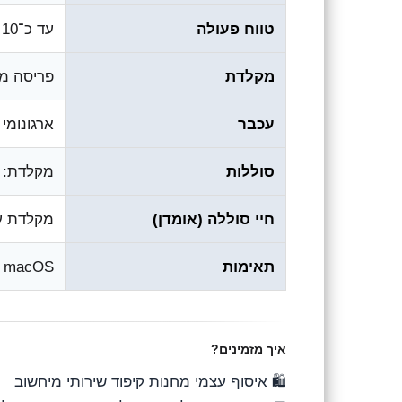
טווח פעולה
עד כ־10 מטר
מקלדת
פריסה מלא
עכבר
ארגונומי
סוללות
מקלדת: 2×AA | עכבר: 1×AA (כלולות
חיי סוללה (אומדן)
מקלדת עד כ־36 חודשים, עכבר
תאימות
romeOS, macOS
איך מזמינים?
🛍️ איסוף עצמי מחנות קיפוד שירותי מיחשוב