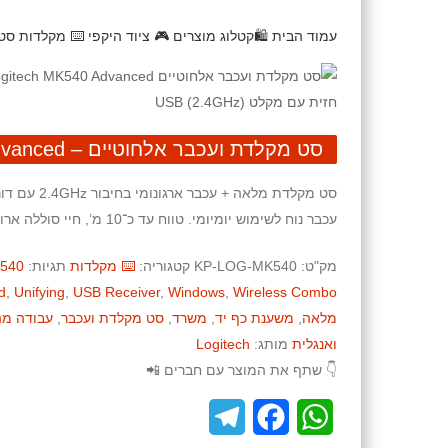
עמוד הבית
🛍️קטלוג מוצרים
🎮 ציוד היקפי
⌨️ מקלדות
סט מקל
סט מקלדת ועכבר אלחוטיים – Logitech MK540 Advanced
עכבר נוח לשימוש יומיומי. טווח עד כ־10 מ’, חיי סוללה ארוכים. צבע: שחור.
מק"ט:
KP-LOG-MK540
קטגוריה:
⌨️ מקלדות
תגיות:
540
d
,
Unifying
,
USB Receiver
,
Windows
,
Wireless Combo
מלאה
,
משענת כף יד
,
משרד
,
סט מקלדת ועכבר
,
עבודה מה
ואנגלית
מותג:
Logitech
👇 שתף את המוצר עם חברים 📲
T
F
W