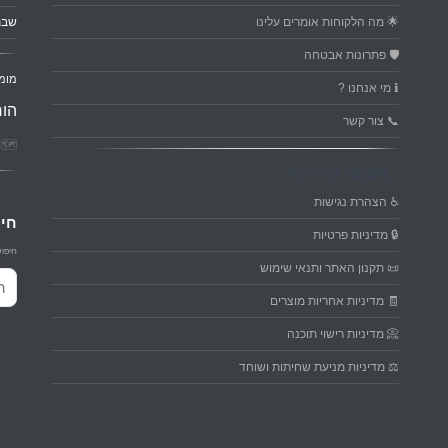
🌟 מה הלקוחות אומרים עלינו
שבת
🛡️ פתרונות אבטחה
מומ
ℹ️ מי אנחנו ?
הור
📞 צור קשר
🗺️ פ
מסמכי מדיניות
♿ הצהרת נגישות
חיפ
🔒 מדיניות פרטיות
חיפוש
📜 תקנון האתר ותנאי שימוש
חיפו
🧾 מדיניות אחריות מוצרים
📀 מדיניות רישוי תוכנה
⚖️ מדיניות מניעת שחיתות ושוחד