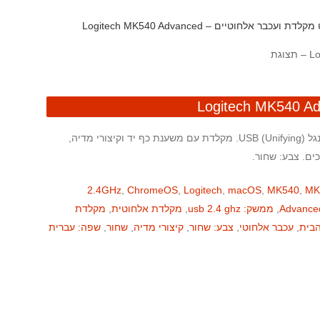
דת ועכבר אלחוטיים – Logitech MK540 Advanced
סט מקלדת מלאה + עכבר ארגונומי בחיבור ‎2.4GHz‎ עם דונגל ‎USB‎ (Unifying). מקלדת עם משענת כף יד וקיצורי מדיה,
2.4GHz
,
ChromeOS
,
Logitech
,
macOS
,
MK540
,
MK
Advance
,
ממשק: usb 2.4 ghz
,
מקלדת אלחוטית
,
מקלדת
בית
,
עכבר אלחוטי
,
צבע: שחור
,
קיצורי מדיה
,
שחור
,
שפה: עברית