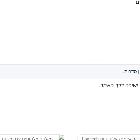

* התמונ
🛒 האתר מוצג כקט