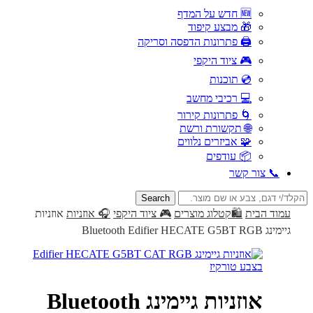
🆕 חדש על המדף
🎁 מבצע קיפוד
🖨️ פתרונות הדפסה וסריקה
🎮 ציוד היקפי
💿 תוכנות
💻 רכיבי מחשב
🌀 פתרונות קירור
🌐 תקשורת ורשת
🧩 אביזרים נלווים
📦 עודפים
📞 צור קשר
Search
for:
עמוד הבית
🛍️קטלוג מוצרים
🎮 ציוד היקפי
🎧 אוזניות
אוזניות
גיימינג Bluetooth Edifier HECATE G5BT RGB
אוזניות גיימינג Bluetooth