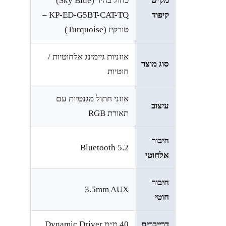
מק״ט
כחול בהיר (Sky Blue)
קיפוד
KP-ED-G5BT-CAT-TQ –
טורקיז (Turquoise)
אוזניות גיימינג אלחוטיות /
סוג מוצר
חוטיות
אוזני חתול מגנטיות עם
עיצוב
תאורת RGB
חיבור
Bluetooth 5.2
אלחוטי
חיבור
3.5mm AUX
חוטי
דרייברים
40 מ״מ Dynamic Driver