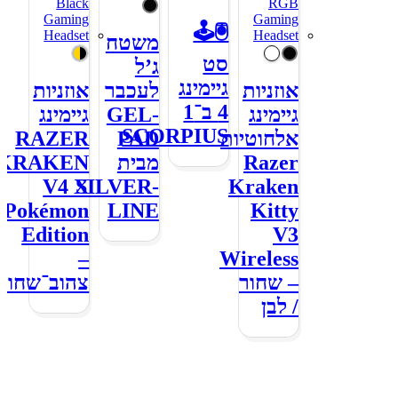
🖲🕹
משטח
סט
ג’ל
גיימינג
אוזניות
לעכבר
אוזניות
4 ב־1
גיימינג
GEL-
גיימינג
SCORPIUS
אלחוטיות
PAD
RAZER
Razer
מבית
KRAKEN
V4 X
SILVER-
Kraken
Pokémon
LINE
Kitty
Edition
V3
–
Wireless
– שחור
צהוב־שחור
/ לבן