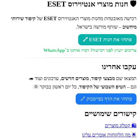
🛡️ חנות מוצרי אנטיוירוס ESET
רכישה מאובטחת מחנות מוצרי האנטיוירוס
ESET
של
קיפוד שירותי
מיחשוב
– שותף מורשה בישראל.
פתח/י את חנות ESET 🔗
צריכים ייעוץ לפני רכישה?
דברו איתנו ב־WhatsApp
עקבו אחרינו
תמצאו שם
מבצעי קיפוד
,
מוצרים חדשים
, עדכונים ועוד 🦔
וגם –
הטיפ השבועי של הקיפוד
, כל יום ראשון בבוקר 🌞
פתח/י את הדף בפייסבוק 🔗
קישורים שימושיים
🛍️ קטלוג מוצרים
🌟 מה הלקוחות אומרים עלינו