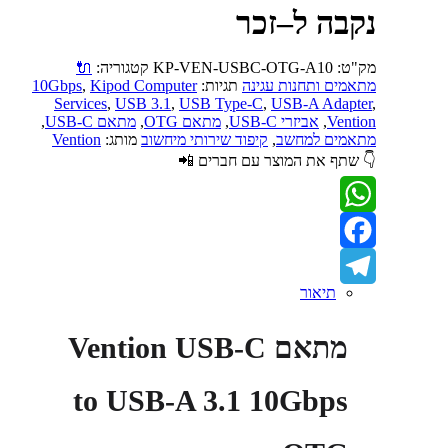
נקבה ל–זכר
מק"ט:
KP-VEN-USBC-OTG-A10
קטגוריה:
🔌
מתאמים ותחנות עגינה
תגיות:
Kipod Computer
,
10Gbps
Services
,
USB 3.1
,
USB Type-C
,
USB-A Adapter
,
Vention
,
אביזרי USB-C
,
מתאם OTG
,
מתאם USB-C
,
מתאמים למחשב
,
קיפוד שירותי מיחשוב
מותג:
Vention
👇 שתף את המוצר עם חברים 📲
WhatsApp
Facebook
תיאור
Telegram
מתאם Vention USB-C
to USB-A 3.1 10Gbps