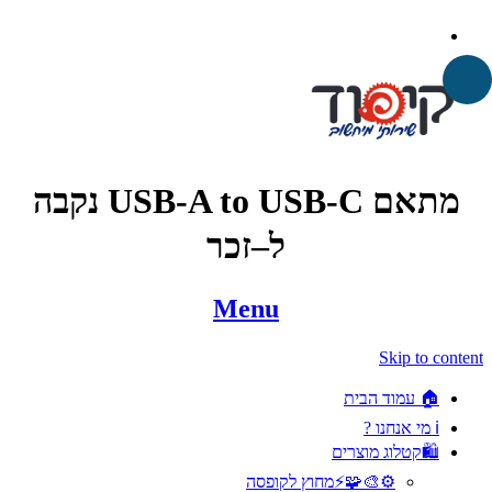
מתאם USB-A to USB-C נקבה
ל–זכר
Menu
Skip to content
🏠 עמוד הבית
ℹ️ מי אנחנו ?
🛍️קטלוג מוצרים
⚙️🎨🧩⚡️מחוץ לקופסה