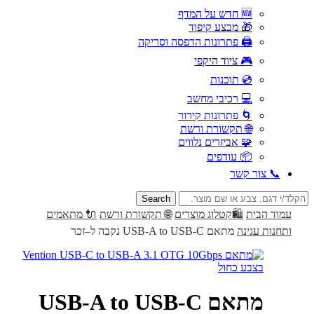
🆕 חדש על המדף
🎁 מבצע קיפוד
🖨️ פתרונות הדפסה וסריקה
🎮 ציוד היקפי
💿 תוכנות
💻 רכיבי מחשב
🌀 פתרונות קירור
🌐 תקשורת ורשת
🧩 אביזרים נלווים
📦 עודפים
📞 צור קשר
Search
for:
עמוד הבית
🛍️קטלוג מוצרים
🌐 תקשורת ורשת
🔌 מתאמים
ותחנות עגינה
מתאם USB-A to USB-C נקבה ל–זכר
מתאם USB-A to USB-C