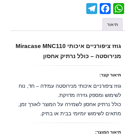
T
F
W
e
a
h
תיאור
l
c
a
e
e
t
גוזז ציפורניים איכותי Miracase MNC110
g
b
s
מנירוסטה – כולל נרתיק אחסון
r
o
A
a
o
p
תיאור קצר:
m
k
p
גוזז ציפורניים איכותי מנירוסטה עמידה – חד, נוח
לשימוש ומספק גזירה מדויקת.
כולל נרתיק אחסון לשמירה על המוצר לאורך זמן,
מתאים לשימוש יומיומי בבית או בתיק.
תיאור המוצר: