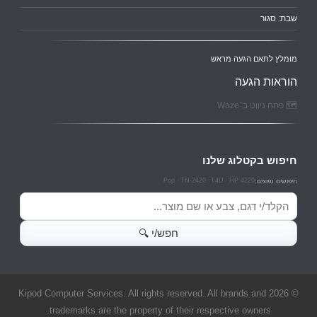
שבת: סגור
מומלץ לתאם הגעה מראש
הוראות הגעה
🗺️ פתח ניווט ב־Waze
חיפוש בקטלוג שלנו
Pop
TN-2420
T4U
HP 4220
חיפושים נפוצים:
חיפוש מוצרים
חפש/י 🔍
© 2026 Kipod Computer Services. All rights reserved. All brands and
trademarks are the property of their respective owners.