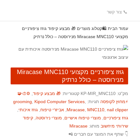
📞 צור קשר
עמוד הבית
🛍️קטלוג מוצרים
🎁 מבצע קיפוד
גוזז ציפורניים
מקצועי Miracase MNC110 מנירוסטה – כולל נרתיק
גוזז ציפורניים מקצועי Miracase MNC110
מנירוסטה – כולל נרתיק
מק"ט:
KP-MIR_MNC110
קטגוריות:
🎁 מבצע קיפוד
,
⚙️🎨🧩
⚡️מחוץ לקופסה
תגיות:
,
Kipod Computer Services
,
grooming
nail clipper
,
MNC110
,
Miracase
,
אביזרי טיפוח
,
גוזז איכותי
,
גוזז ציפורניים
,
מוצרי טיפוח אישיים
,
מוצרי נירוסטה
,
קיפוד
שירותי מיחשוב
מותג:
Miracase
👇 שתף את המוצר עם חברים 📲