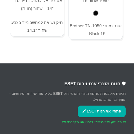
תיק נשיאה למחשב נייד בצבע
טונר מקורי Brother TN-1050
שחור “14.1
– Black 1K
🛡️ חנות מוצרי אנטיוירוס ESET
רכישה מאובטחת מחנות מוצרי האנטיוירוס
ESET
של
קיפוד שירותי מיחשוב
–
שותף מורשה בישראל.
פתח/י את חנות ESET 🔗
צריכים ייעוץ לפני רכישה?
דברו איתנו ב־WhatsApp