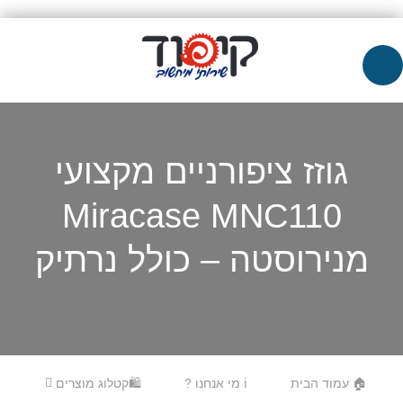
גוזז ציפורניים מקצועי
Miracase MNC110
מנירוסטה – כולל נרתיק
Skip to content
Menu
🏠 עמוד הבית
ℹ️ מי אנחנו ?
🛍️קטלוג מוצרים