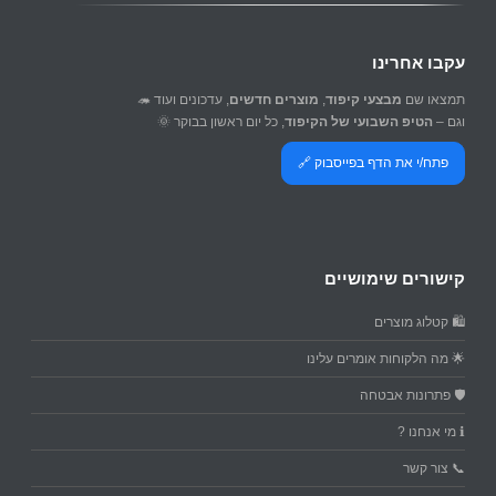
עקבו אחרינו
תמצאו שם
מבצעי קיפוד
,
מוצרים חדשים
, עדכונים ועוד 🦔
וגם –
הטיפ השבועי של הקיפוד
, כל יום ראשון בבוקר 🌞
פתח/י את הדף בפייסבוק 🔗
קישורים שימושיים
🛍️ קטלוג מוצרים
🌟 מה הלקוחות אומרים עלינו
🛡️ פתרונות אבטחה
ℹ️ מי אנחנו ?
📞 צור קשר