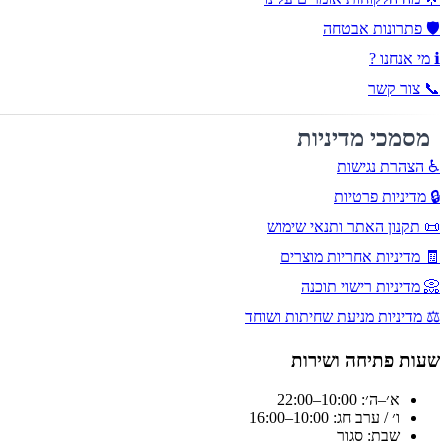
🛡️ פתרונות אבטחה
ℹ️ מי אנחנו ?
📞 צור קשר
מסמכי מדיניות
♿ הצהרת נגישות
🔒 מדיניות פרטיות
📜 תקנון האתר ותנאי שימוש
🧾 מדיניות אחריות מוצרים
📀 מדיניות רישוי תוכנה
⚖️ מדיניות מניעת שחיתות ושוחד
שעות פתיחה ושירות
א׳–ה׳: 10:00–22:00
ו׳ / ערב חג: 10:00–16:00
שבת: סגור