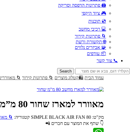
🖨️ פתרונות הדפסה וסריקה
🎮 ציוד היקפי
💿 תוכנות
💻 רכיבי מחשב
🌀 פתרונות קירור
🌐 תקשורת ורשת
🧩 אביזרים נלווים
📦 עודפים
📞 צור קשר
Search
for:
עמוד הבית
🛍️קטלוג מוצרים
🌀 פתרונות קירור
🌀 מאווררי
מאוורר למארז שחור 80 מ”מ
מק"ט:
SIMPLE BLACK AIR FAN 80
קטגוריה:
🌀 מאוו
👇 שתף את המוצר עם חברים 📲