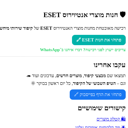
🛡️ חנות מוצרי אנטיוירוס ESET
רכישה מאובטחת מחנות מוצרי האנטיוירוס
ESET
של
קיפוד שירותי מיחשו
פתח/י את חנות ESET 🔗
צריכים ייעוץ לפני רכישה?
דברו איתנו ב־WhatsApp
עקבו אחרינו
תמצאו שם
מבצעי קיפוד
,
מוצרים חדשים
, עדכונים ועוד 🦔
וגם –
הטיפ השבועי של הקיפוד
, כל יום ראשון בבוקר 🌞
פתח/י את הדף בפייסבוק 🔗
קישורים שימושיים
🛍️ קטלוג מוצרים
🌟 מה הלקוחות אומרים עלינו