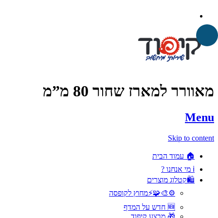
מאוורר למארז שחור 80 מ”מ
Menu
Skip to content
🏠 עמוד הבית
ℹ️ מי אנחנו ?
🛍️קטלוג מוצרים
⚙️🎨🧩⚡️מחוץ לקופסה
🆕 חדש על המדף
🎁 מבצע קיפוד