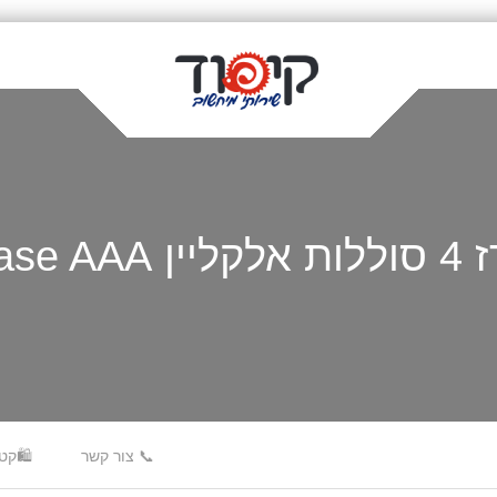
Miracase
📞 צור קשר
🛍️קט