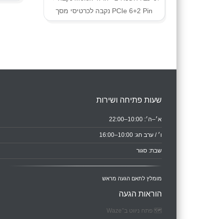
PCIe 6+2 Pin נקבה לכרטיסי מסך
שעות פתיחה ושירות
א׳–ה׳: 10:00–22:00
ו׳ / ערב חג: 10:00–16:00
שבת: סגור
מומלץ לתאם הגעה מראש
הוראות הגעה
🗺️ פתח ניווט ב־Waze