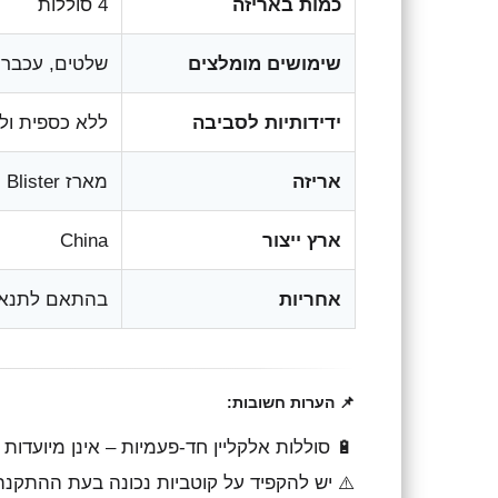
כמות באריזה
4 סוללות
שימושים מומלצים
שלטים, עכברים
ידידותיות לסביבה
ללא כספית ול
אריזה
מארז Blister
ארץ ייצור
China
אחריות
בהתאם לתנאי 
📌 הערות חשובות:
🔋 סוללות אלקליין חד-פעמיות – אינן מיועדות 
⚠️ יש להקפיד על קוטביות נכונה בעת ההתקנה