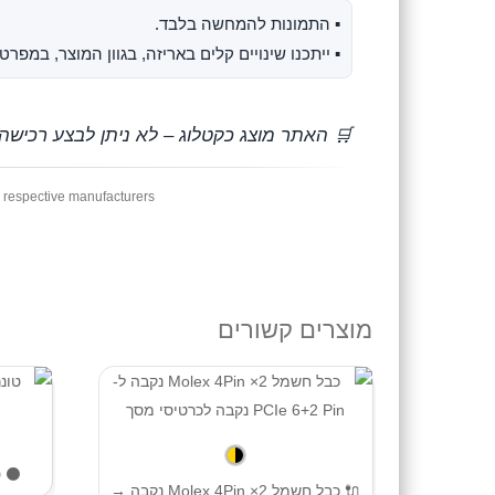
▪︎ התמונות להמחשה בלבד.
▪︎ ייתכנו שינויים קלים באריזה, בגוון המוצר, במפ
🛒 האתר מוצג כקטלוג – לא ניתן לבצע רכישה
r respective manufacturers
מוצרים קשורים
⚫️ טונר
🔌 כבל חשמל 2× Molex 4Pin נקבה →