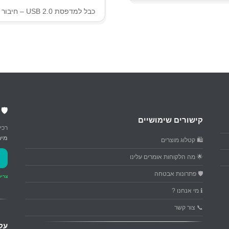
כבל למדפסת USB 2.0 – חיבור A-B
🛡️
קישורים שימושיים
רכי
מיח
🛍️ קטלוג מוצרים
🌟 מה הלקוחות אומרים עלינו
🛡️ פתרונות אבטחה
צריכ
ℹ️ מי אנחנו ?
📞 צור קשר
עק