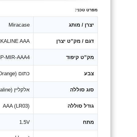
מפרט טכני:
יצרן / מותג
Miracase
דגם / מק”ט יצרן
LKALINE AAA
מק”ט קיפוד
KP-MIR-AAA4
צבע
כתום (Orange)
סוג סוללה
אלקליין (Alkaline)
גודל סוללה
AAA (LR03)
מתח
1.5V