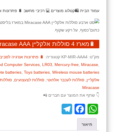
עמוד הבית
🛍️קטלוג מוצרים
💻 רכיבי מחשב
🔋 פתרונות 
🔋מארז 4 סוללות אלקליין Miracase AAA
מק"ט:
KP-MIR-AAA4
קטגוריה:
🔋 פתרונות אנרגיה לסבי
od Computer Services
,
LR03
,
Mercury-free
,
Miracase
,
e batteries
,
Toys batteries
,
Wireless mouse batteries
אלקליין
,
סוללות לעכבר אלחוטי
,
סוללות לצעצועים
,
סוללות
Miracase
👇 שתף את המוצר עם חברים 📲
T
F
W
e
a
h
תיאור
l
c
a