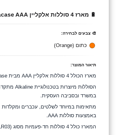
e
e
t
🔋 מארז 4 סוללות אלקליין Miracase AAA
g
b
s
r
o
A
🎨 צבעים לבחירה:
a
o
p
כתום (Orange)
m
k
p
תיאור המוצר:
מארז הכולל 4 סוללות אלקליין AAA מבית Miracase, המספקות מקור אנרגיה אמין ויציב למגוון רחב של מכשירים ביתיים ואלקטרוניים.
הסוללות מי
במשרד ובסביבה העסקית.
מתאימות במיוחד לשלטים, עכברים ומקלדות אלח
באמצעות סוללות AAA.
המארז כולל 4 סוללות חד-פעמיות מסוג AAA (LR03) במתח של 1.5V כל אחת.