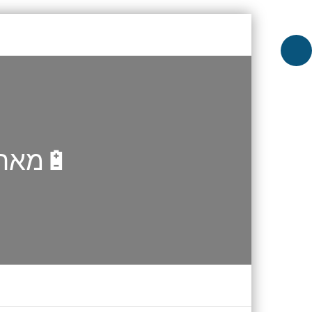
🔋מארז 4 סוללות אלקליין  AAA
Skip to content
Menu