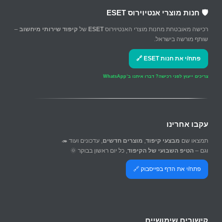
🛡️ חנות מוצרי אנטיוירוס ESET
רכישה מאובטחת מחנות מוצרי האנטיוירוס
ESET
של
קיפוד שירותי מיחשוב
–
שותף מורשה בישראל.
פתח/י את חנות ESET 🔗
צריכים ייעוץ לפני רכישה?
דברו איתנו ב־WhatsApp
עקבו אחרינו
תמצאו שם
מבצעי קיפוד
,
מוצרים חדשים
, עדכונים ועוד 🦔
וגם –
הטיפ השבועי של הקיפוד
, כל יום ראשון בבוקר 🌞
פתח/י את הדף בפייסבוק 🔗
קישורים שימושיים