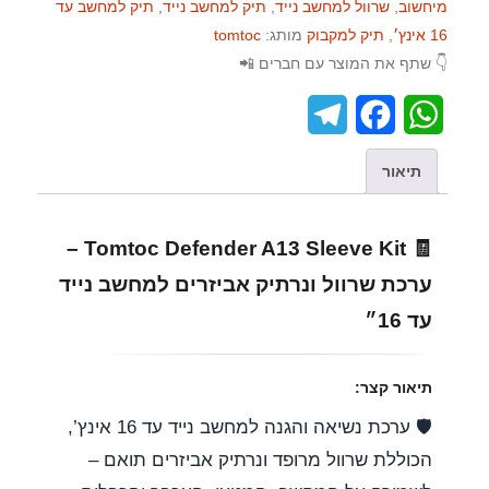
מיחשוב
,
שרוול למחשב נייד
,
תיק למחשב נייד
,
תיק למחשב עד
16 אינץ׳
,
תיק למקבוק
מותג:
tomtoc
👇 שתף את המוצר עם חברים 📲
T
F
W
e
a
h
תיאור
l
c
a
e
e
t
🧾 Tomtoc Defender A13 Sleeve Kit –
g
b
s
ערכת שרוול ונרתיק אביזרים למחשב נייד
r
o
A
עד 16״
a
o
p
תיאור קצר:
m
k
p
🛡️ ערכת נשיאה והגנה למחשב נייד עד 16 אינץ’,
הכוללת שרוול מרופד ונרתיק אביזרים תואם –