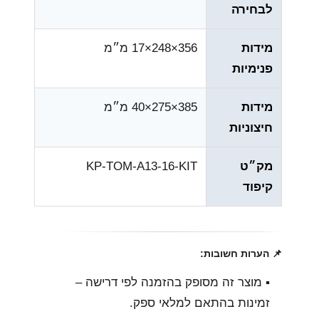
לבחירה
מידות
356×248×17 מ״מ
פנימיות
מידות
385×275×40 מ״מ
חיצוניות
מק״ט
KP-TOM-A13-16-KIT
קיפוד
📌 הערות חשובות:
▪︎ מוצר זה מסופק בהזמנה לפי דרישה –
זמינות בהתאם למלאי ספק.