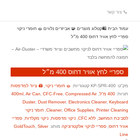
📞 צור קשר
עמוד הבית
🛍️קטלוג מוצרים
🧩 אביזרים נלווים
🧽 חומרי ניקוי
ספריי לחץ אוויר דחוס 400 מ״ל
ספריי לחץ אוויר דחוס 400 מ״ל
מק"ט:
KP-SPR-400
קטגוריות:
🧽 חומרי ניקוי
,
🖨️ ציוד למדפסות
תגיות:
400 מ"ל
,
Compressed Air
,
CFC-Free
,
Air Can
,
400ml
Duster
,
Dust Remover
,
Electronics Cleaner
,
Keyboard
Printer Cleaning
,
Office Supplies
,
Cleaner
,
חומר ניקוי
לסביבת המחשב
,
ללא CFC
,
ניקוי מדפסות
,
ניקוי מקלדות
,
ספריי
אוויר דחוס
,
ספריי לניקוי אלקטרוניקה
מותג:
Silver
,
GoldTouch
Line