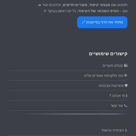
תמצאו שם
מבצעי קיפוד
,
מוצרים חדשים
, עדכונים ועוד 🦔
וגם –
הטיפ השבועי של הקיפוד
, כל יום ראשון בבוקר 🌞
פתח/י את הדף בפייסבוק 🔗
קישורים שימושיים
🛍️ קטלוג מוצרים
🌟 מה הלקוחות אומרים עלינו
🛡️ פתרונות אבטחה
ℹ️ מי אנחנו ?
📞 צור קשר
מסמכי מדיניות
♿ הצהרת נגישות