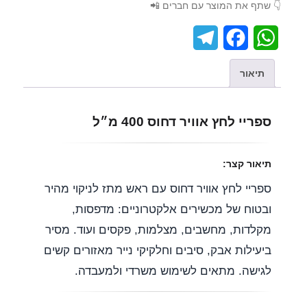
👇 שתף את המוצר עם חברים 📲
T
F
W
e
a
h
תיאור
l
c
a
e
e
t
ספריי לחץ אוויר דחוס 400 מ״ל
g
b
s
r
o
A
תיאור קצר:
a
o
p
ספריי לחץ אוויר דחוס עם ראש מתז לניקוי מהיר
ובטוח של מכשירים אלקטרוניים: מדפסות,
m
k
p
מקלדות, מחשבים, מצלמות, פקסים ועוד. מסיר
ביעילות אבק, סיבים וחלקיקי נייר מאזורים קשים
לגישה. מתאים לשימוש משרדי ולמעבדה.