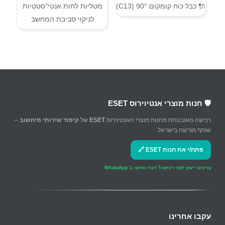
🔌 כבל כוח קומקום 90° (C13)
מטליות לחות אנטי־סטטיות
לניקוי סביבת המחשב
🛡️ חנות מוצרי אנטיוירוס ESET
רכישה מאובטחת מחנות מוצרי האנטיוירוס
ESET
של
קיפוד שירותי מיחשוב
–
שותף מורשה בישראל.
פתח/י את חנות ESET 🔗
צריכים ייעוץ לפני רכישה?
דברו איתנו ב־WhatsApp
עקבו אחרינו