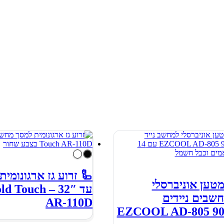
🦾 זרוע גז ארגונומית
טען אוניברסלי
עד 32″ –  Touch
שבים ניידים
AR-110D
EZCOOL AD-805 9