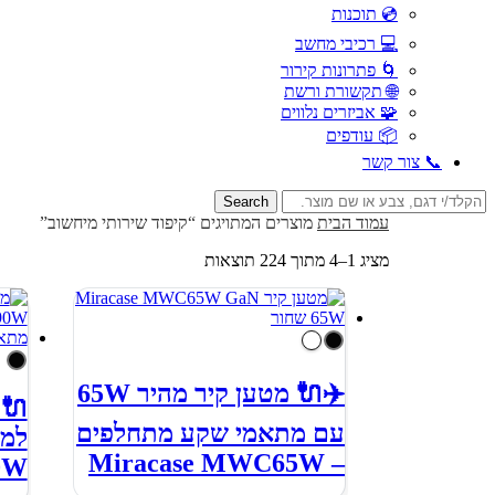
💿 תוכנות
💻 רכיבי מחשב
🌀 פתרונות קירור
🌐 תקשורת ורשת
🧩 אביזרים נלווים
📦 עודפים
📞 צור קשר
Search
for:
עמוד הבית
מוצרים המתויגים “קיפוד שירותי מיחשוב”
ממוין
מציג 1–4 מתוך 224 תוצאות
לפי
הפריט
העדכני
ביותר
✈️🔌 מטען קיר מהיר 65W
🔌מ
עם מתאמי שקע מתחלפים
למח
– Miracase MWC65W
0W