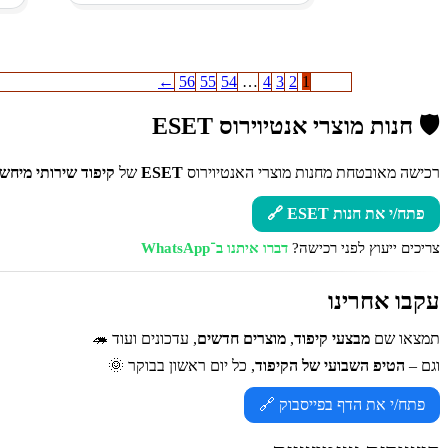
←
56
55
54
…
4
3
2
1
🛡️ חנות מוצרי אנטיוירוס ESET
רכישה מאובטחת מחנות מוצרי האנטיוירוס
ESET
של
קיפוד שירותי מיחשו
פתח/י את חנות ESET 🔗
צריכים ייעוץ לפני רכישה?
דברו איתנו ב־WhatsApp
עקבו אחרינו
תמצאו שם
מבצעי קיפוד
,
מוצרים חדשים
, עדכונים ועוד 🦔
וגם –
הטיפ השבועי של הקיפוד
, כל יום ראשון בבוקר 🌞
פתח/י את הדף בפייסבוק 🔗