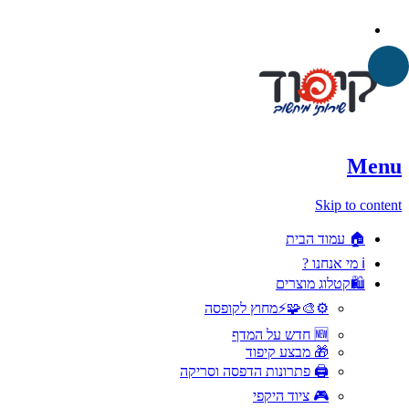
Menu
Skip to content
🏠 עמוד הבית
ℹ️ מי אנחנו ?
🛍️קטלוג מוצרים
⚙️🎨🧩⚡️מחוץ לקופסה
🆕 חדש על המדף
🎁 מבצע קיפוד
🖨️ פתרונות הדפסה וסריקה
🎮 ציוד היקפי