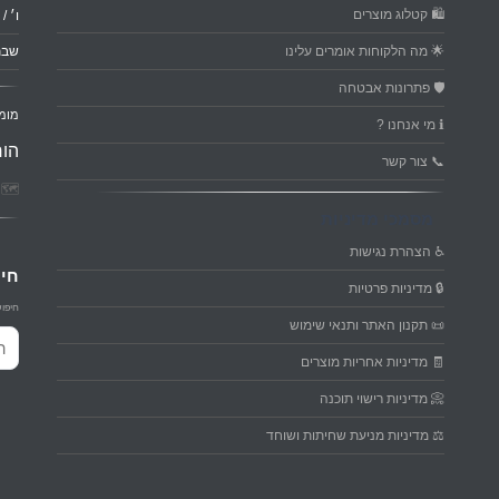
🛍️ קטלוג מוצרים
ו׳ / ער
🌟 מה הלקוחות אומרים עלינו
שבת
🛡️ פתרונות אבטחה
מומ
ℹ️ מי אנחנו ?
הור
📞 צור קשר
🗺️ פ
מסמכי מדיניות
♿ הצהרת נגישות
חיפ
🔒 מדיניות פרטיות
חיפוש
📜 תקנון האתר ותנאי שימוש
חיפו
🧾 מדיניות אחריות מוצרים
📀 מדיניות רישוי תוכנה
⚖️ מדיניות מניעת שחיתות ושוחד