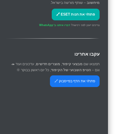
מיחשוב
– שותף מורשה בישראל.
פתח/י את חנות ESET 🔗
צריכים ייעוץ לפני רכישה?
דברו איתנו ב־WhatsApp
עקבו אחרינו
תמצאו שם
מבצעי קיפוד
,
מוצרים חדשים
, עדכונים ועוד 🦔
וגם –
הטיפ השבועי של הקיפוד
, כל יום ראשון בבוקר 🌞
פתח/י את הדף בפייסבוק 🔗