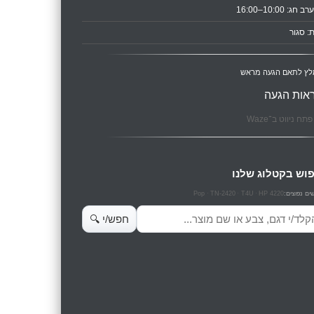
ב חג: 10:00–16:00
: סגור
לץ לתאם הגעה מראש
אות הגעה
תח ניווט ב־Waze
וש בקטלוג שלנו
Pop
TN-2420
T4U
HP 4220
ים נפוצים:
ש מוצרים
חפש/י 🔍