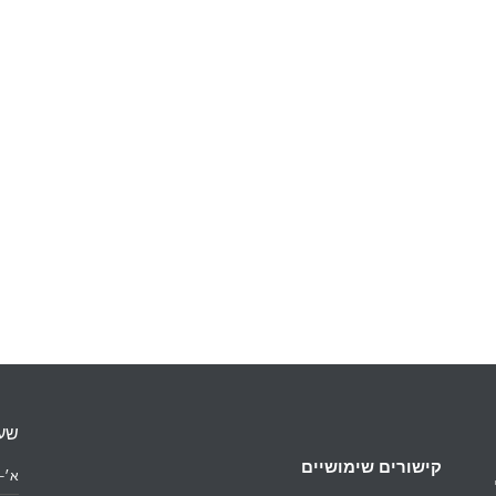
שעו
קישורים שימושיים
א׳–ה׳: 0