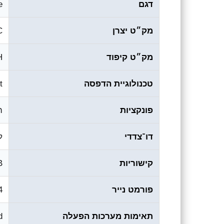
דגם
e
מק״ט יצרן
C
מק״ט קיפוד
H
טכנולוגיית הדפסה
et
פונקציות
ה
דו־צדדי
ל
קישוריות
B
פורמט נייר
A4 (ורלוונ
תאימות מערכות הפעלה
d