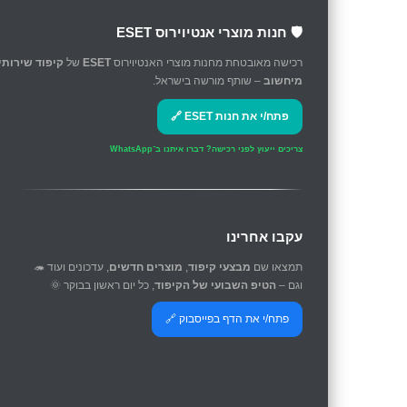
🛡️ חנות מוצרי אנטיוירוס ESET
רכישה מאובטחת מחנות מוצרי האנטיוירוס
ESET
של
קיפוד שירותי
מיחשוב
– שותף מורשה בישראל.
פתח/י את חנות ESET 🔗
צריכים ייעוץ לפני רכישה?
דברו איתנו ב־WhatsApp
עקבו אחרינו
תמצאו שם
מבצעי קיפוד
,
מוצרים חדשים
, עדכונים ועוד 🦔
וגם –
הטיפ השבועי של הקיפוד
, כל יום ראשון בבוקר 🌞
פתח/י את הדף בפייסבוק 🔗