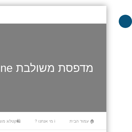
מדפסת משולבת HP DeskJet Plus Ink Advantage 6575 All-in-One
Skip to content
🏠 עמוד הבית
ℹ️ מי אנחנו ?
🛍️קטלוג מוצ
Menu