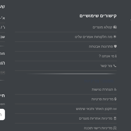
שעו
קישורים שימושיים
א׳–ה׳: 0
🛍️ קטלוג מוצרים
ו׳ / ער
🌟 מה הלקוחות אומרים עלינו
שבת
🛡️ פתרונות אבטחה
מומ
ℹ️ מי אנחנו ?
הור
📞 צור קשר
🗺️ פ
מסמכי מדיניות
♿ הצהרת נגישות
חיפ
🔒 מדיניות פרטיות
חיפוש
📜 תקנון האתר ותנאי שימוש
חיפו
🧾 מדיניות אחריות מוצרים
📀 מדיניות רישוי תוכנה