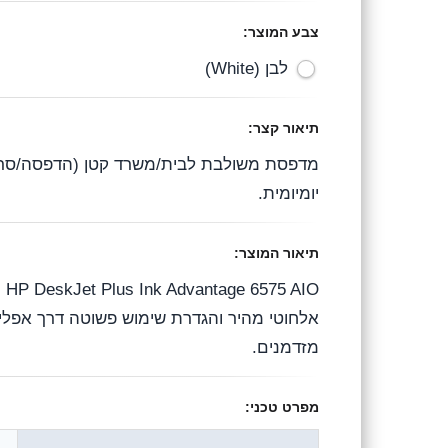
r
o
A
צבע המוצר:
a
o
p
לבן (White)
m
k
p
תיאור קצר:
יומיומית.
תיאור המוצר:
IO
מזדמנים.
מפרט טכני: