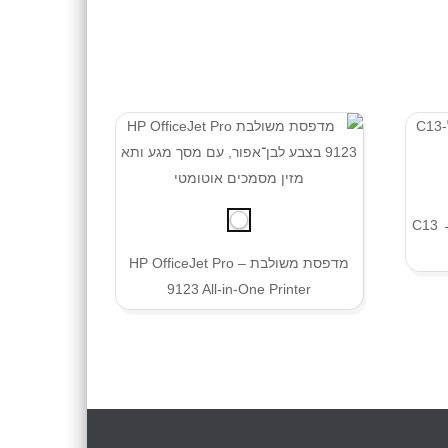
🔌 כבל הארכה קומקום C14 זכר → C13
מדפסת משולבת – HP OfficeJet Pro
9123 All-in-One Printer