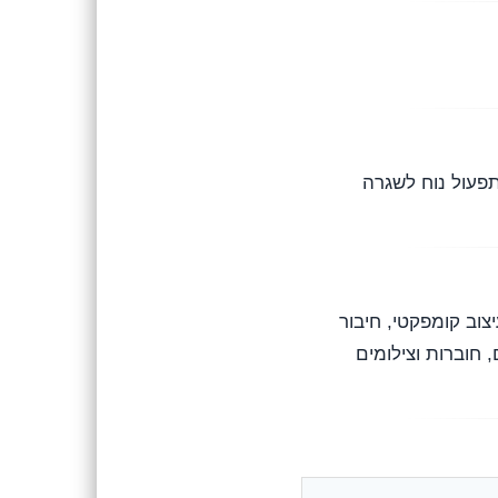
בת לבית/משרד קטן (הדפסה/סריקה/העתקה) מסדרת Ink Advantage, עם חיבורי Wi-Fi ו-USB ותפעול נוח לשגרה
טנים. עיצוב קומפקטי, חיבור
מודיים, טפסים, חוברות וצילומים