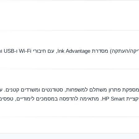
מדפסת משול
HP DeskJet Plus Ink Advantage 6575 A מספקת פתרון משתלם למשפחות, סטודנטים ומשרדים ק
אלחוטי מהיר והגדרת שימוש פשוטה דרך אפליקציית HP Smart. מתאימה להדפסה במסמכים לי