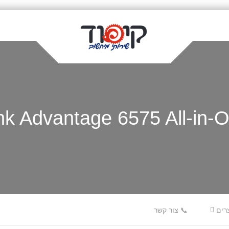
רים
📞 צור קשר