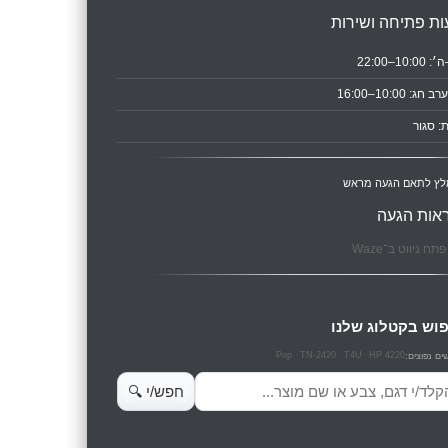
ת פתיחה ושירות
10:0–22:00
ב חג: 10:00–16:00
: סגור
לץ לתאם הגעה מראש
אות הגעה
תח ניווט ב־Waze
וש בקטלוג שלנו
Pop
TN-2420
T4U
HP 4220
ים נפוצים:
ש מוצרים
חפש/י 🔍