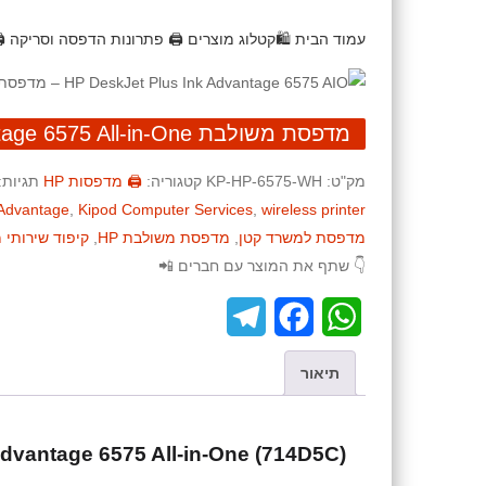
עמוד הבית
🛍️קטלוג מוצרים
🖨️ פתרונות הדפסה וסריקה
מדפסת משולבת HP DeskJet Plus Ink Advantage 6575 All-in-One
מק"ט:
KP-HP-6575-WH
קטגוריה:
🖨️ מדפסות HP
תגיות:
 Advantage
,
Kipod Computer Services
,
wireless printer
מדפסת למשרד קטן
,
מדפסת משולבת HP
,
קיפוד שירותי 
👇 שתף את המוצר עם חברים 📲
T
F
W
e
a
h
תיאור
l
c
a
e
e
t
dvantage 6575 All-in-One (714D5C)
g
b
s