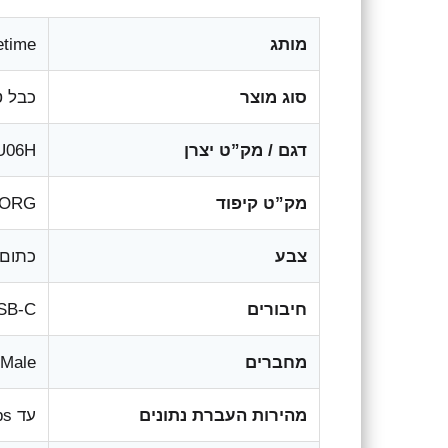
מותג
etime
סוג מוצר
כבל טעינ
דגם / מק”ט יצרן
U06H
מק”ט קיפוד
-ORG
צבע
כתום
חיבורים
USB-C זכר ל-B-C
מחברים
USB-C Male בציפ
מהירות העברת נתונים
עד 480Mbps