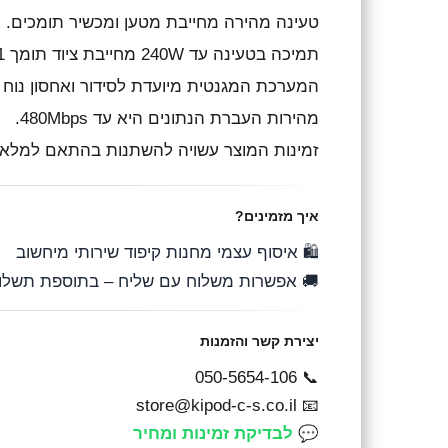
טעינה מהירה מחייבת מטען ומכשיר תומכים.
תמיכה בטעינה עד 240W מחייבת ציוד תומך USB Power Delivery 3.1.
מגנטית מיועדת לסידור ואחסון נוח של הכבל.
מהירות העברת הנתונים היא עד 480Mbps.
המוצר עשויה להשתנות בהתאם למלאי היבואן.
איך מזמינים?
🛍️ איסוף עצמי מחנות קיפוד שירותי מיחשוב
 אפשרות משלוח עם שליח – בתוספת תשלום
יצירת קשר והזמנות
📞 050-5654-106
📧 store@kipod-c-s.co.il
💬 לבדיקת זמינות ומחיר