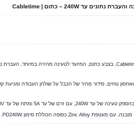
כבל טעינה מגנטי USB-C to USB-C מבית Cabletime, בצבע כתום, המיועד לטעינה מהירה במיו
חסון נוחים, סידור מהיר של הכבל על שולחן העבודה ומניעת קש