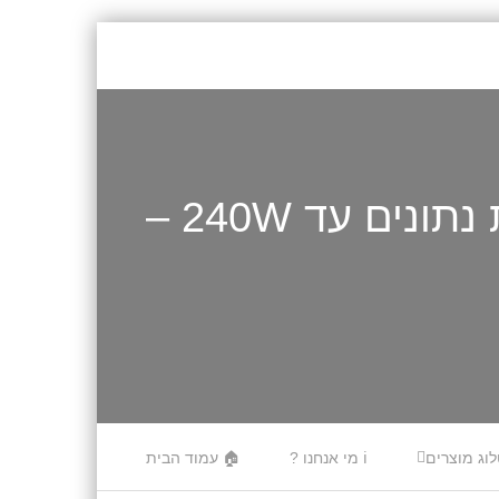
🧲 כבל USB-C to USB-C מגנטי לטעינה והעברת נתונים עד 240W –
לוג מוצרים
ℹ️ מי אנחנו ?
🏠 עמוד הבית