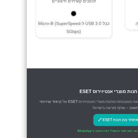
כבל USB 3.0 ל-Micro-B (SuperSpeed
5Gbps)
 חנות מוצרי אנטיוירוס ESET
שה מאובטחת מחנות מוצרי האנטיוירוס
ESET
של
קיפוד שירותי
שוב
– שותף מורשה בישראל.
פתח/י את חנות ESET 🔗
ים ייעוץ לפני רכישה?
דברו איתנו ב־WhatsApp