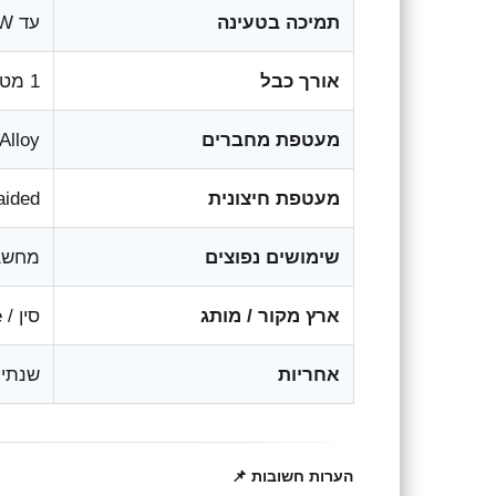
תמיכה בטעינה
עד 240W, ‏5A / 48V
אורך כבל
1 מטר
מעטפת מחברים
Zinc Alloy בצבע כס
מעטפת חיצונית
aided
שימושים נפוצים
מחשבים
ארץ מקור / מותג
סין / Cabletime
אחריות
שנתיי
הערות חשובות 📌