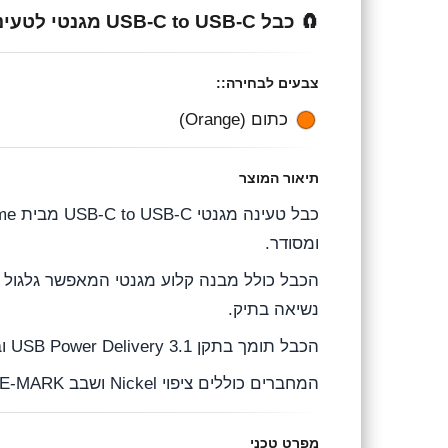
e
e
t
🧲 כבל USB-C to USB-C מגנטי לטעינה והעברת נתונים עד 240W – כתום | Cabletime
g
b
s
r
o
A
צבעים לבחירה::
a
o
p
כתום (Orange)
m
k
p
תיאור המוצר
ומסודר.
הכבל כולל מבנה קלוע מגנטי המאפשר גלגול וא
נשיאה בתיק.
הכבל תומך בתקן USB Power Delivery 3.1 ובהספק טעינה של עד 240W, עם זרם של עד 5A ומתח של עד 48V.
המחברים כוללים ציפוי Nickel ושבב E-MARK מובנה, עם מעטפת Zinc Alloy כסופה הכוללת סימון PD240W.
מפרט טכני