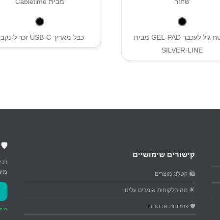
משטח ג’ל לעכבר GEL-PAD מבית
כבל מאריך USB-C זכר ל-נקבה
SILVER-LINE
🛡️
קישורים שימושיים
רכי
מיח
🛍️ קטלוג מוצרים
🌟 מה הלקוחות אומרים עלינו
🛡️ פתרונות אבטחה
צריכ