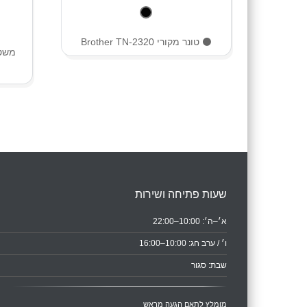
⚫️ טונר מקורי Brother TN-2320
שעות פתיחה ושירות
א׳–ה׳: 10:00–22:00
ו׳ / ערב חג: 10:00–16:00
שבת: סגור
מומלץ לתאם הגעה מראש