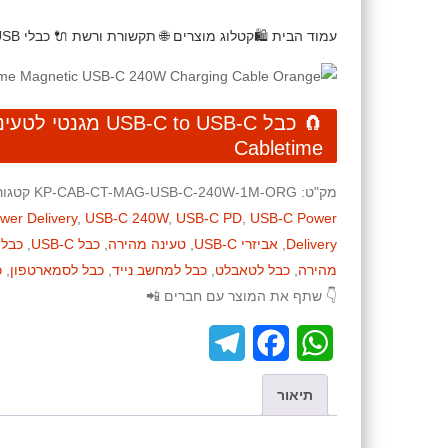
עמוד הבית
🛍️קטלוג מוצרים
🌐 תקשורת ורשת
🔌 כבלי USB
Cabletime
מק"ט:
KP-CAB-CT-MAG-USB-C-240W-1M-ORG
קטגור
wer Delivery
,
USB-C 240W
,
USB-C PD
,
USB-C Power
Delivery
,
אביזרי USB-C
,
טעינה מהירה
,
כבל USB-C
,
כבל USB-C ל-SB-C
מהירה
,
כבל לטאבלט
,
כבל למחשב נייד
,
כבל לסמארטפון
,
כ
👇 שתף את המוצר עם חברים 📲
T
F
W
e
a
h
תיאור
l
c
a