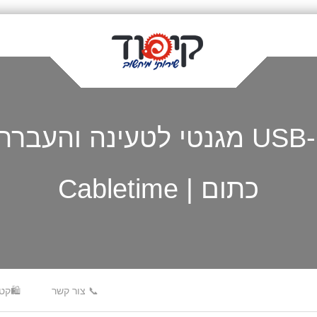
כתום | Cabletime
📞 צור קשר
🛍️קט