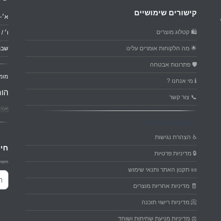
קישורים שימושיים
א׳–ה׳: 0
🛍️ קטלוג מוצרים
ו׳ / ער
🌟 מה הלקוחות אומרים עלינו
שבת
🛡️ פתרונות אבטחה
מומ
ℹ️ מי אנחנו ?
הור
📞 צור קשר
🗺️ פ
מסמכי מדיניות
♿ הצהרת נגישות
חיפ
🔒 מדיניות פרטיות
חיפוש
📜 תקנון האתר ותנאי שימוש
חיפו
🧾 מדיניות אחריות מוצרים
📀 מדיניות רישוי תוכנה
⚖️ מדיניות מניעת שחיתות ושוחד