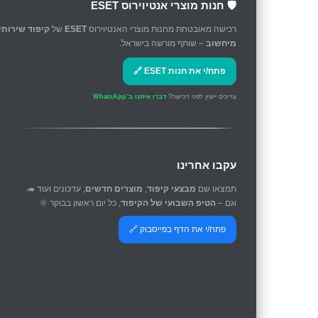
🛡️ חנות מוצרי אנטיוירוס ESET
רכישה מאובטחת מחנות מוצרי האנטיוירוס
ESET
של
קיפוד שירותי
מיחשוב
– שותף מורשה בישראל.
פתח/י את חנות ESET 🔗
צריכים ייעוץ לפני רכישה?
דברו איתנו ב־WhatsApp
עקבו אחרינו
תמצאו שם
מבצעי קיפוד
,
מוצרים חדשים
, עדכונים ועוד 🦔
וגם –
הטיפ השבועי של הקיפוד
, כל יום ראשון בבוקר 🌞
פתח/י את הדף בפייסבוק 🔗