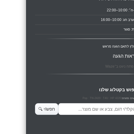
10:0–22:00
ב חג: 10:00–16:00
: סגור
לץ לתאם הגעה מראש
אות הגעה
תח ניווט ב־Waze
וש בקטלוג שלנו
Pop
TN-2420
T4U
HP 4220
ים נפוצים:
ש מוצרים
חפש/י 🔍