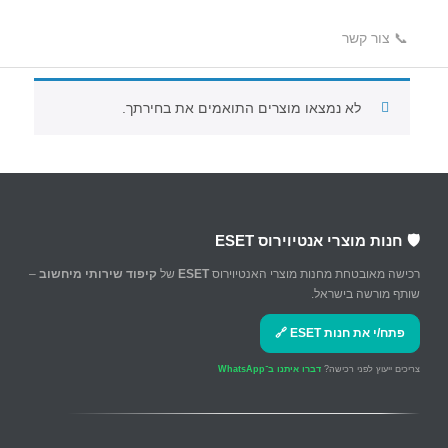
📞 צור קשר
לא נמצאו מוצרים התואמים את בחירתך.
🛡️ חנות מוצרי אנטיוירוס ESET
רכישה מאובטחת מחנות מוצרי האנטיוירוס
ESET
של
קיפוד שירותי מיחשוב
–
שותף מורשה בישראל.
פתח/י את חנות ESET 🔗
צריכים ייעוץ לפני רכישה?
דברו איתנו ב־WhatsApp