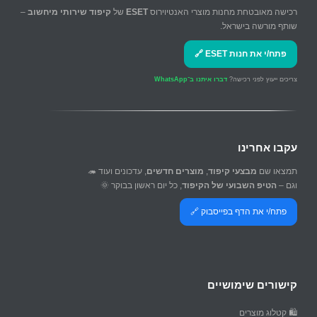
רכישה מאובטחת מחנות מוצרי האנטיוירוס
ESET
של
קיפוד שירותי מיחשוב
–
שותף מורשה בישראל.
פתח/י את חנות ESET 🔗
צריכים ייעוץ לפני רכישה?
דברו איתנו ב־WhatsApp
עקבו אחרינו
תמצאו שם
מבצעי קיפוד
,
מוצרים חדשים
, עדכונים ועוד 🦔
וגם –
הטיפ השבועי של הקיפוד
, כל יום ראשון בבוקר 🌞
פתח/י את הדף בפייסבוק 🔗
קישורים שימושיים
🛍️ קטלוג מוצרים