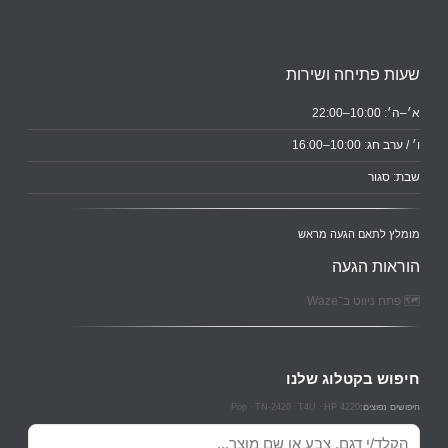
שעות פתיחה ושירות
א׳–ה׳: 10:00–22:00
ו׳ / ערב חג: 10:00–16:00
שבת: סגור
מומלץ לתאם הגעה מראש
הוראות הגעה
🗺️ פתח ניווט ב־Waze
חיפוש בקטלוג שלנו
Pop
TN-2420
T4U
HP 4220
חיפושים נפוצים:
חיפוש מוצרים