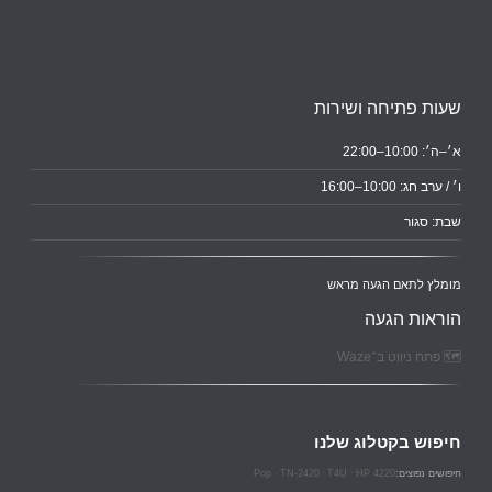
שעות פתיחה ושירות
א׳–ה׳: 10:00–22:00
ו׳ / ערב חג: 10:00–16:00
שבת: סגור
מומלץ לתאם הגעה מראש
הוראות הגעה
🗺️ פתח ניווט ב־Waze
חיפוש בקטלוג שלנו
Pop
TN-2420
T4U
HP 4220
חיפושים נפוצים: