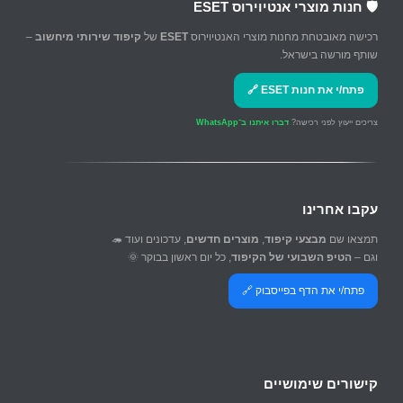
🛡️ חנות מוצרי אנטיוירוס ESET
רכישה מאובטחת מחנות מוצרי האנטיוירוס
ESET
של
קיפוד שירותי מיחשוב
–
שותף מורשה בישראל.
פתח/י את חנות ESET 🔗
צריכים ייעוץ לפני רכישה?
דברו איתנו ב־WhatsApp
עקבו אחרינו
תמצאו שם
מבצעי קיפוד
,
מוצרים חדשים
, עדכונים ועוד 🦔
וגם –
הטיפ השבועי של הקיפוד
, כל יום ראשון בבוקר 🌞
פתח/י את הדף בפייסבוק 🔗
קישורים שימושיים